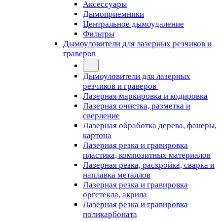
Аксессуары
Дымоприемники
Центральное дымоудаление
Фильтры
Дымоуловители для лазерных резчиков и
граверов
Дымоуловители для лазерных
резчиков и граверов
Лазерная маркировка и кодировка
Лазерная очистка, разметка и
сверление
Лазерная обработка дерева, фанеры,
картона
Лазерная резка и гравировка
пластика, композитных материалов
Лазерная резка, раскройка, сварка и
наплавка металлов
Лазерная резка и гравировка
оргстекла, акрила
Лазерная резка и гравировка
поликарбоната