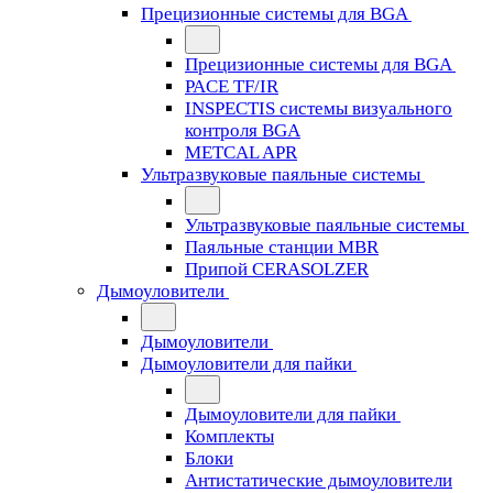
Прецизионные системы для BGA
Прецизионные системы для BGA
PACE TF/IR
INSPECTIS системы визуального
контроля BGA
METCAL APR
Ультразвуковые паяльные системы
Ультразвуковые паяльные системы
Паяльные станции MBR
Припой CERASOLZER
Дымоуловители
Дымоуловители
Дымоуловители для пайки
Дымоуловители для пайки
Комплекты
Блоки
Антистатические дымоуловители