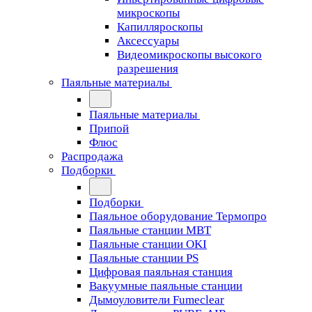
микроскопы
Капилляроскопы
Аксессуары
Видеомикроскопы высокого
разрешения
Паяльные материалы
Паяльные материалы
Припой
Флюс
Распродажа
Подборки
Подборки
Паяльное оборудование Термопро
Паяльные станции MBT
Паяльные станции OKI
Паяльные станции PS
Цифровая паяльная станция
Вакуумные паяльные станции
Дымоуловители Fumeclear