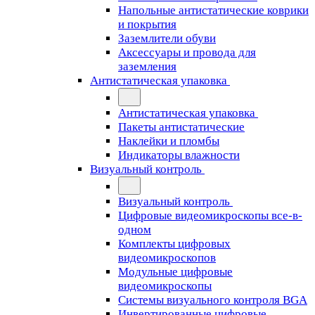
Напольные антистатические коврики
и покрытия
Заземлители обуви
Аксессуары и провода для
заземления
Антистатическая упаковка
Антистатическая упаковка
Пакеты антистатические
Наклейки и пломбы
Индикаторы влажности
Визуальный контроль
Визуальный контроль
Цифровые видеомикроскопы все-в-
одном
Комплекты цифровых
видеомикроскопов
Модульные цифровые
видеомикроскопы
Cистемы визуального контроля BGA
Инвертированные цифровые