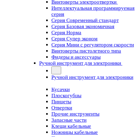
Винтоверты электроотвертки
Интеллектуальная программируемая
серия
Серия Современный стандарт
Серия Базовая экономичная
Серия Норма
Серия Cупер эконом
Серия Мини с регулятором скорости
Винтоверты пистолетного типа
Фидеры и аксессуары
Ручной инструмент для электроники
Ручной инструмент для электроники
Кусачки
Плоскогубцы
Пинцеты
Отвертки
Прочие инструменты
Запасные части
Клещи кабельные
Ножницы кабельные