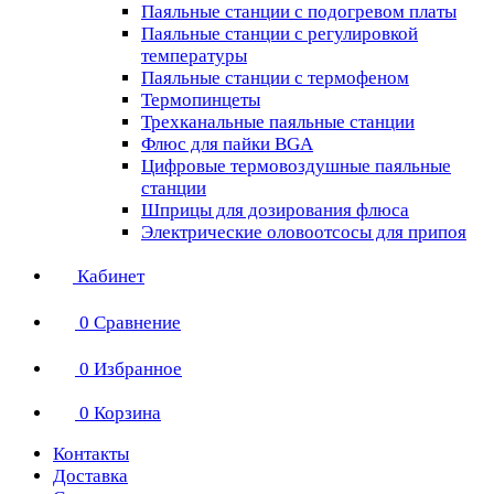
Паяльные станции с подогревом платы
Паяльные станции с регулировкой
температуры
Паяльные станции с термофеном
Термопинцеты
Трехканальные паяльные станции
Флюс для пайки BGA
Цифровые термовоздушные паяльные
станции
Шприцы для дозирования флюса
Электрические оловоотсосы для припоя
Кабинет
0
Сравнение
0
Избранное
0
Корзина
Контакты
Доставка