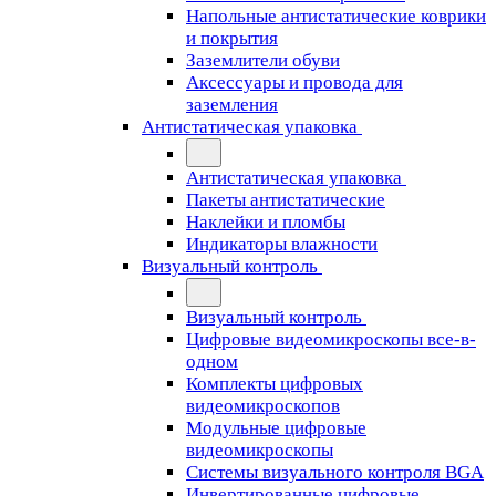
Напольные антистатические коврики
и покрытия
Заземлители обуви
Аксессуары и провода для
заземления
Антистатическая упаковка
Антистатическая упаковка
Пакеты антистатические
Наклейки и пломбы
Индикаторы влажности
Визуальный контроль
Визуальный контроль
Цифровые видеомикроскопы все-в-
одном
Комплекты цифровых
видеомикроскопов
Модульные цифровые
видеомикроскопы
Cистемы визуального контроля BGA
Инвертированные цифровые