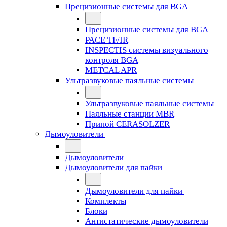
Прецизионные системы для BGA
Прецизионные системы для BGA
PACE TF/IR
INSPECTIS системы визуального
контроля BGA
METCAL APR
Ультразвуковые паяльные системы
Ультразвуковые паяльные системы
Паяльные станции MBR
Припой CERASOLZER
Дымоуловители
Дымоуловители
Дымоуловители для пайки
Дымоуловители для пайки
Комплекты
Блоки
Антистатические дымоуловители