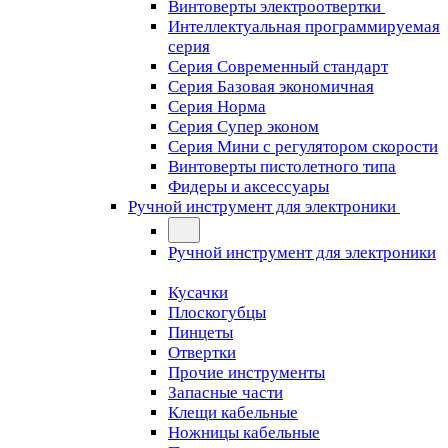
Винтоверты электроотвертки
Интеллектуальная программируемая
серия
Серия Современный стандарт
Серия Базовая экономичная
Серия Норма
Серия Cупер эконом
Серия Мини с регулятором скорости
Винтоверты пистолетного типа
Фидеры и аксессуары
Ручной инструмент для электроники
Ручной инструмент для электроники
Кусачки
Плоскогубцы
Пинцеты
Отвертки
Прочие инструменты
Запасные части
Клещи кабельные
Ножницы кабельные