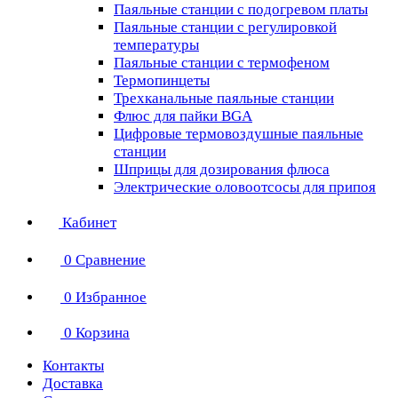
Паяльные станции с подогревом платы
Паяльные станции с регулировкой
температуры
Паяльные станции с термофеном
Термопинцеты
Трехканальные паяльные станции
Флюс для пайки BGA
Цифровые термовоздушные паяльные
станции
Шприцы для дозирования флюса
Электрические оловоотсосы для припоя
Кабинет
0
Сравнение
0
Избранное
0
Корзина
Контакты
Доставка