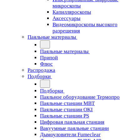
микроскопы
Капилляроскопы
Аксессуары
Видеомикроскопы высокого
разрешения
Паяльные материалы
Паяльные материалы
Припой
Флюс
Распродажа
Подборки
Подборки
Паяльное оборудование Термопро
Паяльные станции MBT
Паяльные станции OKI
Паяльные станции PS
Цифровая паяльная станция
Вакуумные паяльные станции
Дымоуловители Fumeclear