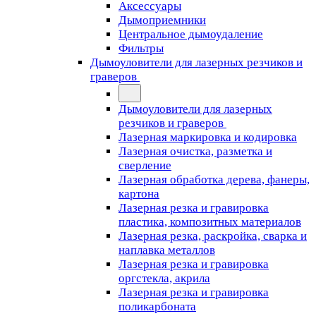
Аксессуары
Дымоприемники
Центральное дымоудаление
Фильтры
Дымоуловители для лазерных резчиков и
граверов
Дымоуловители для лазерных
резчиков и граверов
Лазерная маркировка и кодировка
Лазерная очистка, разметка и
сверление
Лазерная обработка дерева, фанеры,
картона
Лазерная резка и гравировка
пластика, композитных материалов
Лазерная резка, раскройка, сварка и
наплавка металлов
Лазерная резка и гравировка
оргстекла, акрила
Лазерная резка и гравировка
поликарбоната