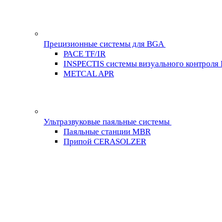
Прецизионные системы для BGA
PACE TF/IR
INSPECTIS системы визуального контроля
METCAL APR
Ультразвуковые паяльные системы
Паяльные станции MBR
Припой CERASOLZER