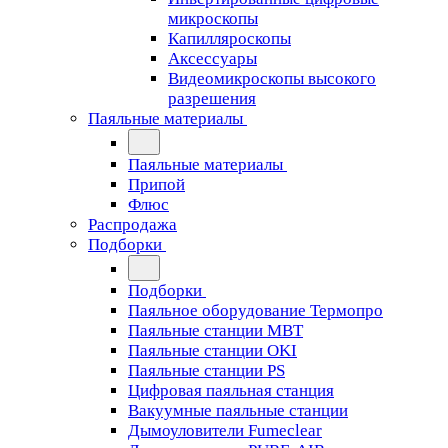
микроскопы
Капилляроскопы
Аксессуары
Видеомикроскопы высокого
разрешения
Паяльные материалы
Паяльные материалы
Припой
Флюс
Распродажа
Подборки
Подборки
Паяльное оборудование Термопро
Паяльные станции MBT
Паяльные станции OKI
Паяльные станции PS
Цифровая паяльная станция
Вакуумные паяльные станции
Дымоуловители Fumeclear