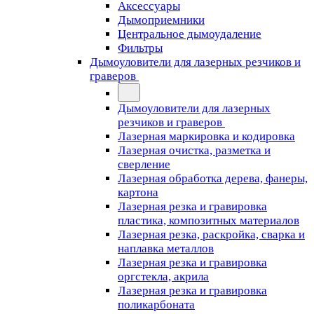
Аксессуары
Дымоприемники
Центральное дымоудаление
Фильтры
Дымоуловители для лазерных резчиков и
граверов
Дымоуловители для лазерных
резчиков и граверов
Лазерная маркировка и кодировка
Лазерная очистка, разметка и
сверление
Лазерная обработка дерева, фанеры,
картона
Лазерная резка и гравировка
пластика, композитных материалов
Лазерная резка, раскройка, сварка и
наплавка металлов
Лазерная резка и гравировка
оргстекла, акрила
Лазерная резка и гравировка
поликарбоната