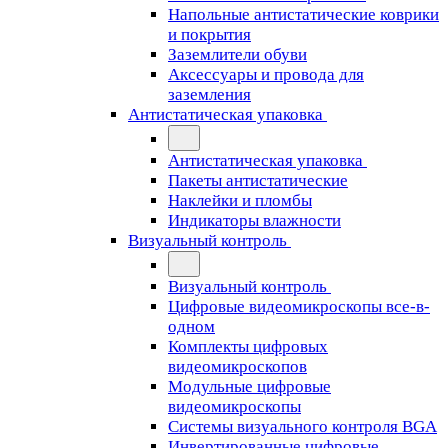
Напольные антистатические коврики
и покрытия
Заземлители обуви
Аксессуары и провода для
заземления
Антистатическая упаковка
Антистатическая упаковка
Пакеты антистатические
Наклейки и пломбы
Индикаторы влажности
Визуальный контроль
Визуальный контроль
Цифровые видеомикроскопы все-в-
одном
Комплекты цифровых
видеомикроскопов
Модульные цифровые
видеомикроскопы
Cистемы визуального контроля BGA
Инвертированные цифровые