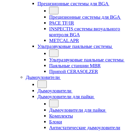
Прецизионные системы для BGA
Прецизионные системы для BGA
PACE TF/IR
INSPECTIS системы визуального
контроля BGA
METCAL APR
Ультразвуковые паяльные системы
Ультразвуковые паяльные системы
Паяльные станции MBR
Припой CERASOLZER
Дымоуловители
Дымоуловители
Дымоуловители для пайки
Дымоуловители для пайки
Комплекты
Блоки
Антистатические дымоуловители