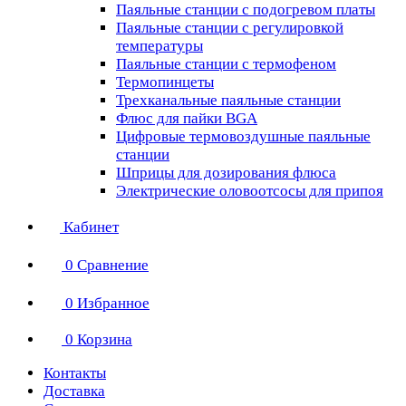
Паяльные станции с подогревом платы
Паяльные станции с регулировкой
температуры
Паяльные станции с термофеном
Термопинцеты
Трехканальные паяльные станции
Флюс для пайки BGA
Цифровые термовоздушные паяльные
станции
Шприцы для дозирования флюса
Электрические оловоотсосы для припоя
Кабинет
0
Сравнение
0
Избранное
0
Корзина
Контакты
Доставка