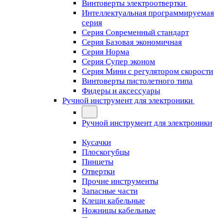
Винтоверты электроотвертки
Интеллектуальная программируемая
серия
Серия Современный стандарт
Серия Базовая экономичная
Серия Норма
Серия Cупер эконом
Серия Мини с регулятором скорости
Винтоверты пистолетного типа
Фидеры и аксессуары
Ручной инструмент для электроники
Ручной инструмент для электроники
Кусачки
Плоскогубцы
Пинцеты
Отвертки
Прочие инструменты
Запасные части
Клещи кабельные
Ножницы кабельные