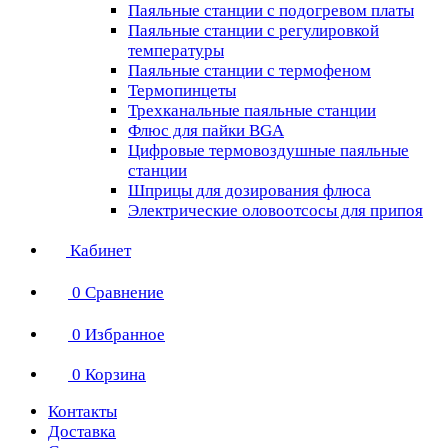
Паяльные станции с подогревом платы
Паяльные станции с регулировкой
температуры
Паяльные станции с термофеном
Термопинцеты
Трехканальные паяльные станции
Флюс для пайки BGA
Цифровые термовоздушные паяльные
станции
Шприцы для дозирования флюса
Электрические оловоотсосы для припоя
Кабинет
0
Сравнение
0
Избранное
0
Корзина
Контакты
Доставка