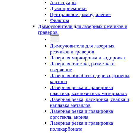
Аксессуары
Дымоприемники
Центральное дымоудаление
Фильтры
Дымоуловители для лазерных резчиков и
граверов
Дымоуловители для лазерных
резчиков и граверов
Лазерная маркировка и кодировка
Лазерная очистка, разметка и
сверление
Лазерная обработка дерева, фанеры,
картона
Лазерная резка и гравировка
пластика, композитных материалов
Лазерная резка, раскройка, сварка и
наплавка металлов
Лазерная резка и гравировка
оргстекла, акрила
Лазерная резка и гравировка
поликарбоната