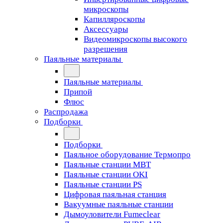
микроскопы
Капилляроскопы
Аксессуары
Видеомикроскопы высокого
разрешения
Паяльные материалы
Паяльные материалы
Припой
Флюс
Распродажа
Подборки
Подборки
Паяльное оборудование Термопро
Паяльные станции MBT
Паяльные станции OKI
Паяльные станции PS
Цифровая паяльная станция
Вакуумные паяльные станции
Дымоуловители Fumeclear