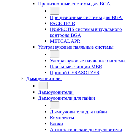
Прецизионные системы для BGA
Прецизионные системы для BGA
PACE TF/IR
INSPECTIS системы визуального
контроля BGA
METCAL APR
Ультразвуковые паяльные системы
Ультразвуковые паяльные системы
Паяльные станции MBR
Припой CERASOLZER
Дымоуловители
Дымоуловители
Дымоуловители для пайки
Дымоуловители для пайки
Комплекты
Блоки
Антистатические дымоуловители