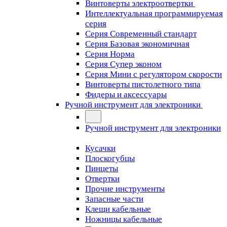
Винтоверты электроотвертки
Интеллектуальная программируемая
серия
Серия Современный стандарт
Серия Базовая экономичная
Серия Норма
Серия Cупер эконом
Серия Мини с регулятором скорости
Винтоверты пистолетного типа
Фидеры и аксессуары
Ручной инструмент для электроники
Ручной инструмент для электроники
Кусачки
Плоскогубцы
Пинцеты
Отвертки
Прочие инструменты
Запасные части
Клещи кабельные
Ножницы кабельные