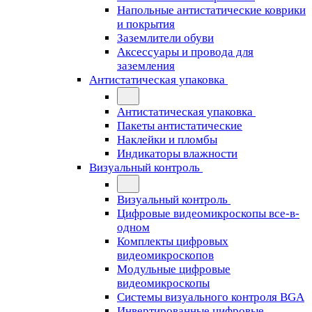
Напольные антистатические коврики
и покрытия
Заземлители обуви
Аксессуары и провода для
заземления
Антистатическая упаковка
Антистатическая упаковка
Пакеты антистатические
Наклейки и пломбы
Индикаторы влажности
Визуальный контроль
Визуальный контроль
Цифровые видеомикроскопы все-в-
одном
Комплекты цифровых
видеомикроскопов
Модульные цифровые
видеомикроскопы
Cистемы визуального контроля BGA
Инвертированные цифровые