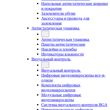
Напольные антистатические коврики
и покрытия
Заземлители обуви
Аксессуары и провода для
заземления
Антистатическая упаковка
Антистатическая упаковка
Пакеты антистатические
Наклейки и пломбы
Индикаторы влажности
Визуальный контроль
Визуальный контроль
Цифровые видеомикроскопы все-в-
одном
Комплекты цифровых
видеомикроскопов
Модульные цифровые
видеомикроскопы
Cистемы визуального контроля BGA
Инвертированные цифровые