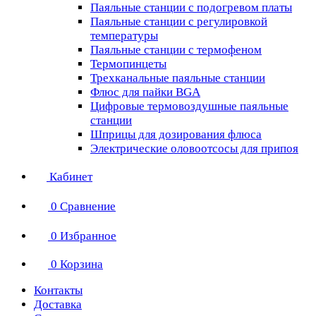
Паяльные станции с подогревом платы
Паяльные станции с регулировкой
температуры
Паяльные станции с термофеном
Термопинцеты
Трехканальные паяльные станции
Флюс для пайки BGA
Цифровые термовоздушные паяльные
станции
Шприцы для дозирования флюса
Электрические оловоотсосы для припоя
Кабинет
0
Сравнение
0
Избранное
0
Корзина
Контакты
Доставка