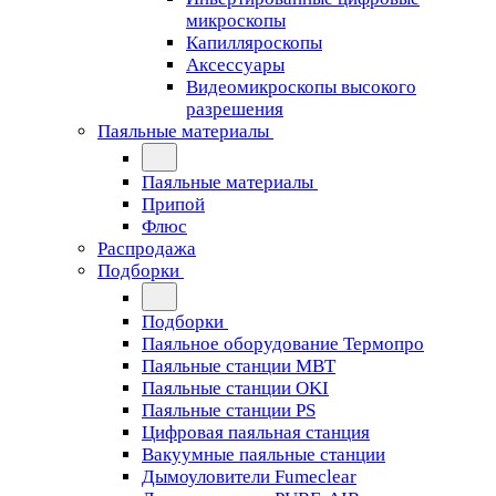
микроскопы
Капилляроскопы
Аксессуары
Видеомикроскопы высокого
разрешения
Паяльные материалы
Паяльные материалы
Припой
Флюс
Распродажа
Подборки
Подборки
Паяльное оборудование Термопро
Паяльные станции MBT
Паяльные станции OKI
Паяльные станции PS
Цифровая паяльная станция
Вакуумные паяльные станции
Дымоуловители Fumeclear