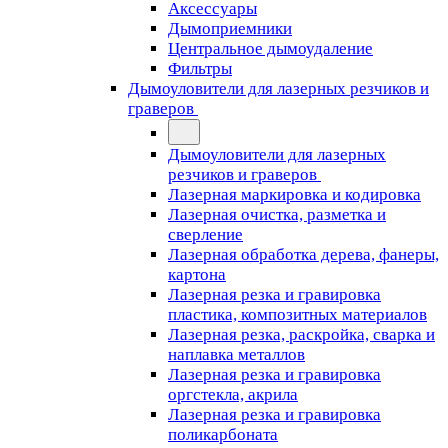
Аксессуары
Дымоприемники
Центральное дымоудаление
Фильтры
Дымоуловители для лазерных резчиков и
граверов
Дымоуловители для лазерных
резчиков и граверов
Лазерная маркировка и кодировка
Лазерная очистка, разметка и
сверление
Лазерная обработка дерева, фанеры,
картона
Лазерная резка и гравировка
пластика, композитных материалов
Лазерная резка, раскройка, сварка и
наплавка металлов
Лазерная резка и гравировка
оргстекла, акрила
Лазерная резка и гравировка
поликарбоната