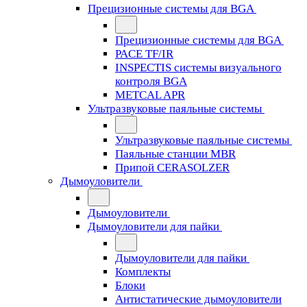
Прецизионные системы для BGA
Прецизионные системы для BGA
PACE TF/IR
INSPECTIS системы визуального
контроля BGA
METCAL APR
Ультразвуковые паяльные системы
Ультразвуковые паяльные системы
Паяльные станции MBR
Припой CERASOLZER
Дымоуловители
Дымоуловители
Дымоуловители для пайки
Дымоуловители для пайки
Комплекты
Блоки
Антистатические дымоуловители