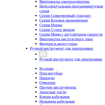
Винтоверты электроотвертки
Интеллектуальная программируемая
серия
Серия Современный стандарт
Серия Базовая экономичная
Серия Норма
Серия Cупер эконом
Серия Мини с регулятором скорости
Винтоверты пистолетного типа
Фидеры и аксессуары
Ручной инструмент для электроники
Ручной инструмент для электроники
Кусачки
Плоскогубцы
Пинцеты
Отвертки
Прочие инструменты
Запасные части
Клещи кабельные
Ножницы кабельные