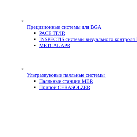
Прецизионные системы для BGA
PACE TF/IR
INSPECTIS системы визуального контроля
METCAL APR
Ультразвуковые паяльные системы
Паяльные станции MBR
Припой CERASOLZER