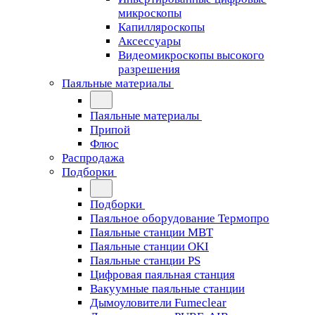
микроскопы
Капилляроскопы
Аксессуары
Видеомикроскопы высокого
разрешения
Паяльные материалы
Паяльные материалы
Припой
Флюс
Распродажа
Подборки
Подборки
Паяльное оборудование Термопро
Паяльные станции MBT
Паяльные станции OKI
Паяльные станции PS
Цифровая паяльная станция
Вакуумные паяльные станции
Дымоуловители Fumeclear