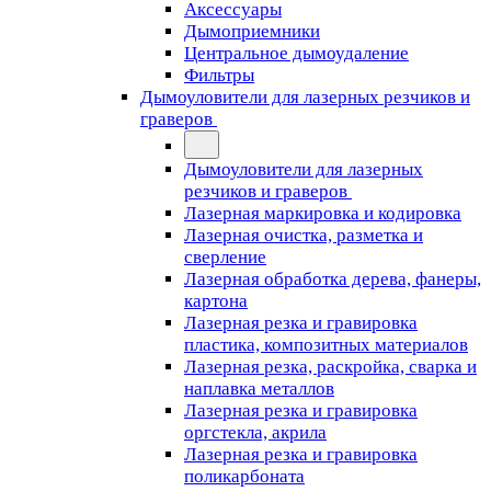
Аксессуары
Дымоприемники
Центральное дымоудаление
Фильтры
Дымоуловители для лазерных резчиков и
граверов
Дымоуловители для лазерных
резчиков и граверов
Лазерная маркировка и кодировка
Лазерная очистка, разметка и
сверление
Лазерная обработка дерева, фанеры,
картона
Лазерная резка и гравировка
пластика, композитных материалов
Лазерная резка, раскройка, сварка и
наплавка металлов
Лазерная резка и гравировка
оргстекла, акрила
Лазерная резка и гравировка
поликарбоната