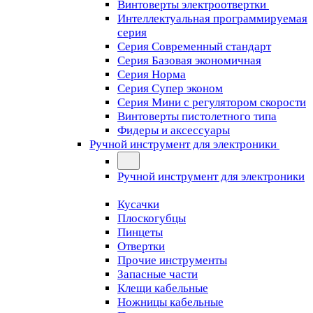
Винтоверты электроотвертки
Интеллектуальная программируемая
серия
Серия Современный стандарт
Серия Базовая экономичная
Серия Норма
Серия Cупер эконом
Серия Мини с регулятором скорости
Винтоверты пистолетного типа
Фидеры и аксессуары
Ручной инструмент для электроники
Ручной инструмент для электроники
Кусачки
Плоскогубцы
Пинцеты
Отвертки
Прочие инструменты
Запасные части
Клещи кабельные
Ножницы кабельные