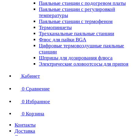
Паяльные станции с подогревом платы
Паяльные станции с регулировкой
температуры
Паяльные станции с термофеном
Термопинцеты
Трехканальные паяльные станции
Флюс для пайки BGA
Цифровые термовоздушные паяльные
станции
Шприцы для дозирования флюса
Электрические оловоотсосы для припоя
Кабинет
0
Сравнение
0
Избранное
0
Корзина
Контакты
Доставка