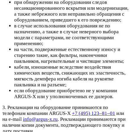
при обнаружении на оборудовании следов
несанкционированного вскрытия или модернизации,
а также небрежного или неправильно обращения с
оборудованием, приведшего к его повреждению;
в случае использования оборудования не по
назначению, а также в случае неверного выбора
модели с параметрами, не соответствующими
применению;
на части, подверженные естественному износу и
старению такие, как фильтры, наконечники
паяльников, нагревательные и чистящие элементы;
кабели, изношенные вследствие воздействия
химических веществ, снижающих их эластичность,
мягкость демпфера изгиба кабеля на рукоятке
паяльника и на разъеме;
если оборудование приобретено не у компании
ARGUS-X или у уполномоченных ее дилеров.
3. Рекламации на оборудование принимаются по
телефонам компании ARGUS-X
+7 (495) 123–81–01
или
на e-mail
info@argus-x.ru
. Рекламации принимаются при
наличии копии документа, подтверждающего покупку и
дату поставки.