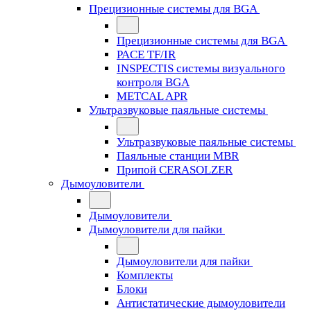
Прецизионные системы для BGA
Прецизионные системы для BGA
PACE TF/IR
INSPECTIS системы визуального
контроля BGA
METCAL APR
Ультразвуковые паяльные системы
Ультразвуковые паяльные системы
Паяльные станции MBR
Припой CERASOLZER
Дымоуловители
Дымоуловители
Дымоуловители для пайки
Дымоуловители для пайки
Комплекты
Блоки
Антистатические дымоуловители