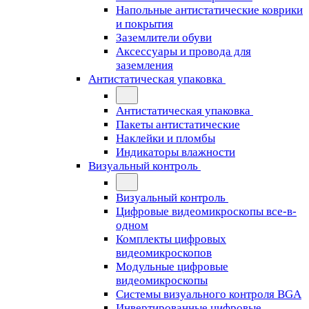
Напольные антистатические коврики
и покрытия
Заземлители обуви
Аксессуары и провода для
заземления
Антистатическая упаковка
Антистатическая упаковка
Пакеты антистатические
Наклейки и пломбы
Индикаторы влажности
Визуальный контроль
Визуальный контроль
Цифровые видеомикроскопы все-в-
одном
Комплекты цифровых
видеомикроскопов
Модульные цифровые
видеомикроскопы
Cистемы визуального контроля BGA
Инвертированные цифровые