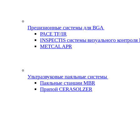
Прецизионные системы для BGA
PACE TF/IR
INSPECTIS системы визуального контроля
METCAL APR
Ультразвуковые паяльные системы
Паяльные станции MBR
Припой CERASOLZER