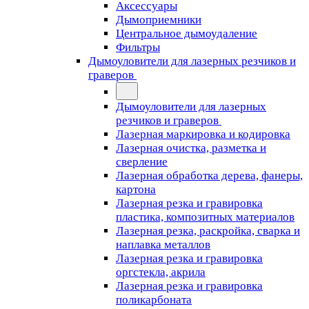
Аксессуары
Дымоприемники
Центральное дымоудаление
Фильтры
Дымоуловители для лазерных резчиков и
граверов
Дымоуловители для лазерных
резчиков и граверов
Лазерная маркировка и кодировка
Лазерная очистка, разметка и
сверление
Лазерная обработка дерева, фанеры,
картона
Лазерная резка и гравировка
пластика, композитных материалов
Лазерная резка, раскройка, сварка и
наплавка металлов
Лазерная резка и гравировка
оргстекла, акрила
Лазерная резка и гравировка
поликарбоната