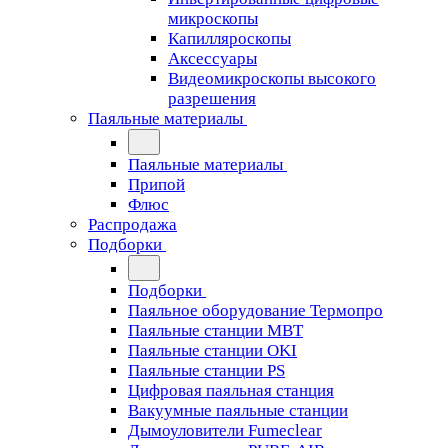
микроскопы
Капилляроскопы
Аксессуары
Видеомикроскопы высокого
разрешения
Паяльные материалы
Паяльные материалы
Припой
Флюс
Распродажа
Подборки
Подборки
Паяльное оборудование Термопро
Паяльные станции MBT
Паяльные станции OKI
Паяльные станции PS
Цифровая паяльная станция
Вакуумные паяльные станции
Дымоуловители Fumeclear