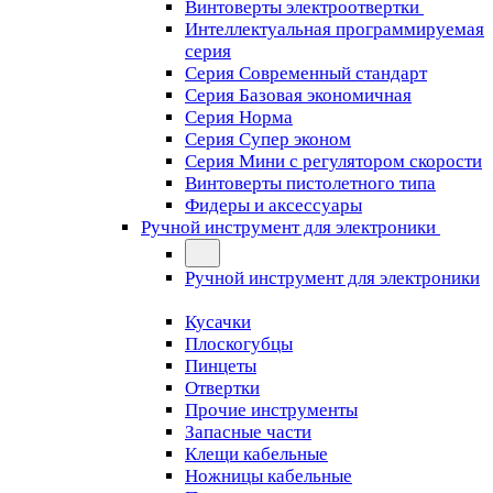
Винтоверты электроотвертки
Интеллектуальная программируемая
серия
Серия Современный стандарт
Серия Базовая экономичная
Серия Норма
Серия Cупер эконом
Серия Мини с регулятором скорости
Винтоверты пистолетного типа
Фидеры и аксессуары
Ручной инструмент для электроники
Ручной инструмент для электроники
Кусачки
Плоскогубцы
Пинцеты
Отвертки
Прочие инструменты
Запасные части
Клещи кабельные
Ножницы кабельные