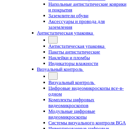
Напольные антистатические коврики
и покрытия
Заземлители обуви
Аксессуары и провода для
заземления
Антистатическая упаковка
Антистатическая упаковка
Пакеты антистатические
Наклейки и пломбы
Индикаторы влажности
Визуальный контроль
Визуальный контроль
Цифровые видеомикроскопы все-в-
одном
Комплекты цифровых
видеомикроскопов
Модульные цифровые
видеомикроскопы
Cистемы визуального контроля BGA
Инвертированные цифровые