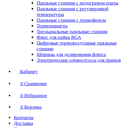
Паяльные станции с подогревом платы
Паяльные станции с регулировкой
температуры
Паяльные станции с термофеном
Термопинцеты
Трехканальные паяльные станции
Флюс для пайки BGA
Цифровые термовоздушные паяльные
станции
Шприцы для дозирования флюса
Электрические оловоотсосы для припоя
Кабинет
0
Сравнение
0
Избранное
0
Корзина
Контакты
Доставка