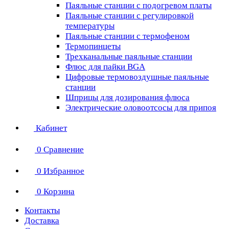
Паяльные станции с подогревом платы
Паяльные станции с регулировкой
температуры
Паяльные станции с термофеном
Термопинцеты
Трехканальные паяльные станции
Флюс для пайки BGA
Цифровые термовоздушные паяльные
станции
Шприцы для дозирования флюса
Электрические оловоотсосы для припоя
Кабинет
0
Сравнение
0
Избранное
0
Корзина
Контакты
Доставка