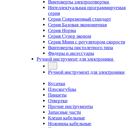
Винтоверты электроотвертки
Интеллектуальная программируемая
серия
Серия Современный стандарт
Серия Базовая экономичная
Серия Норма
Серия Cупер эконом
Серия Мини с регулятором скорости
Винтоверты пистолетного типа
Фидеры и аксессуары
Ручной инструмент для электроники
Ручной инструмент для электроники
Кусачки
Плоскогубцы
Пинцеты
Отвертки
Прочие инструменты
Запасные части
Клещи кабельные
Ножницы кабельные