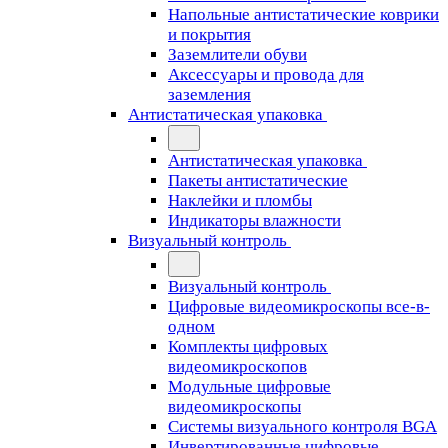
Напольные антистатические коврики
и покрытия
Заземлители обуви
Аксессуары и провода для
заземления
Антистатическая упаковка
Антистатическая упаковка
Пакеты антистатические
Наклейки и пломбы
Индикаторы влажности
Визуальный контроль
Визуальный контроль
Цифровые видеомикроскопы все-в-
одном
Комплекты цифровых
видеомикроскопов
Модульные цифровые
видеомикроскопы
Cистемы визуального контроля BGA
Инвертированные цифровые