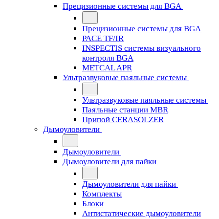
Прецизионные системы для BGA
Прецизионные системы для BGA
PACE TF/IR
INSPECTIS системы визуального
контроля BGA
METCAL APR
Ультразвуковые паяльные системы
Ультразвуковые паяльные системы
Паяльные станции MBR
Припой CERASOLZER
Дымоуловители
Дымоуловители
Дымоуловители для пайки
Дымоуловители для пайки
Комплекты
Блоки
Антистатические дымоуловители