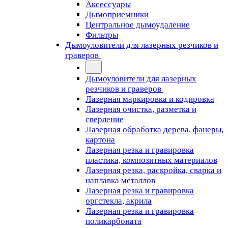
Аксессуары
Дымоприемники
Центральное дымоудаление
Фильтры
Дымоуловители для лазерных резчиков и
граверов
Дымоуловители для лазерных
резчиков и граверов
Лазерная маркировка и кодировка
Лазерная очистка, разметка и
сверление
Лазерная обработка дерева, фанеры,
картона
Лазерная резка и гравировка
пластика, композитных материалов
Лазерная резка, раскройка, сварка и
наплавка металлов
Лазерная резка и гравировка
оргстекла, акрила
Лазерная резка и гравировка
поликарбоната