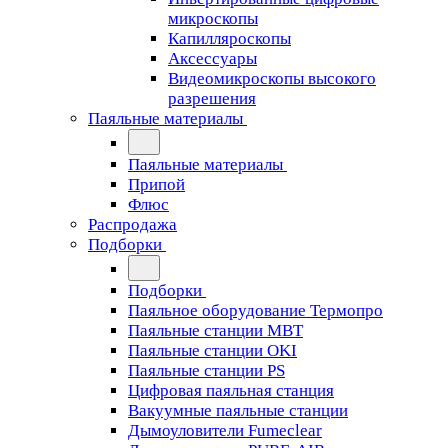
микроскопы
Капилляроскопы
Аксессуары
Видеомикроскопы высокого
разрешения
Паяльные материалы
Паяльные материалы
Припой
Флюс
Распродажа
Подборки
Подборки
Паяльное оборудование Термопро
Паяльные станции MBT
Паяльные станции OKI
Паяльные станции PS
Цифровая паяльная станция
Вакуумные паяльные станции
Дымоуловители Fumeclear