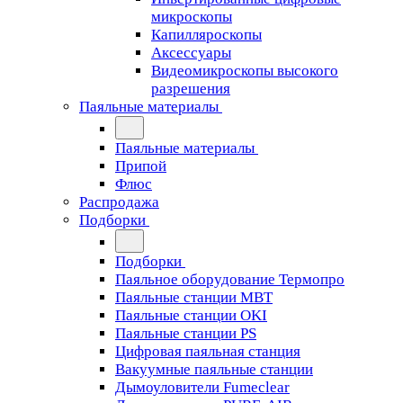
микроскопы
Капилляроскопы
Аксессуары
Видеомикроскопы высокого
разрешения
Паяльные материалы
Паяльные материалы
Припой
Флюс
Распродажа
Подборки
Подборки
Паяльное оборудование Термопро
Паяльные станции MBT
Паяльные станции OKI
Паяльные станции PS
Цифровая паяльная станция
Вакуумные паяльные станции
Дымоуловители Fumeclear