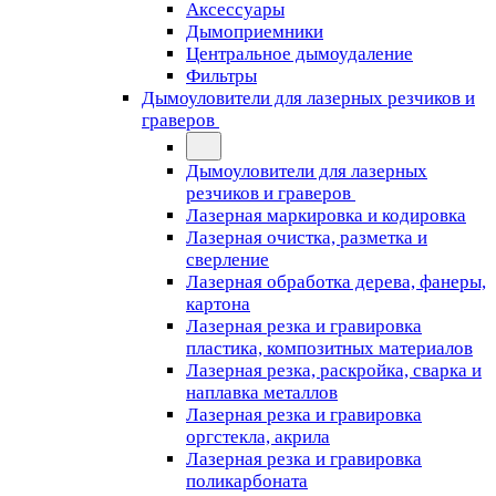
Аксессуары
Дымоприемники
Центральное дымоудаление
Фильтры
Дымоуловители для лазерных резчиков и
граверов
Дымоуловители для лазерных
резчиков и граверов
Лазерная маркировка и кодировка
Лазерная очистка, разметка и
сверление
Лазерная обработка дерева, фанеры,
картона
Лазерная резка и гравировка
пластика, композитных материалов
Лазерная резка, раскройка, сварка и
наплавка металлов
Лазерная резка и гравировка
оргстекла, акрила
Лазерная резка и гравировка
поликарбоната