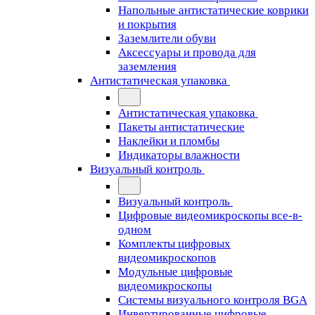
Напольные антистатические коврики
и покрытия
Заземлители обуви
Аксессуары и провода для
заземления
Антистатическая упаковка
Антистатическая упаковка
Пакеты антистатические
Наклейки и пломбы
Индикаторы влажности
Визуальный контроль
Визуальный контроль
Цифровые видеомикроскопы все-в-
одном
Комплекты цифровых
видеомикроскопов
Модульные цифровые
видеомикроскопы
Cистемы визуального контроля BGA
Инвертированные цифровые