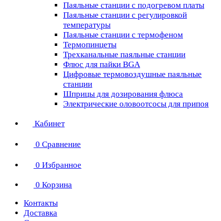
Паяльные станции с подогревом платы
Паяльные станции с регулировкой
температуры
Паяльные станции с термофеном
Термопинцеты
Трехканальные паяльные станции
Флюс для пайки BGA
Цифровые термовоздушные паяльные
станции
Шприцы для дозирования флюса
Электрические оловоотсосы для припоя
Кабинет
0
Сравнение
0
Избранное
0
Корзина
Контакты
Доставка