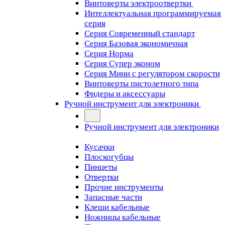
Винтоверты электроотвертки
Интеллектуальная программируемая
серия
Серия Современный стандарт
Серия Базовая экономичная
Серия Норма
Серия Cупер эконом
Серия Мини с регулятором скорости
Винтоверты пистолетного типа
Фидеры и аксессуары
Ручной инструмент для электроники
Ручной инструмент для электроники
Кусачки
Плоскогубцы
Пинцеты
Отвертки
Прочие инструменты
Запасные части
Клещи кабельные
Ножницы кабельные