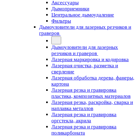
Аксессуары
Дымоприемники
Центральное дымоудаление
Фильтры
Дымоуловители для лазерных резчиков и
граверов
Дымоуловители для лазерных
резчиков и граверов
Лазерная маркировка и кодировка
Лазерная очистка, разметка и
сверление
Лазерная обработка дерева, фанеры,
картона
Лазерная резка и гравировка
пластика, композитных материалов
Лазерная резка, раскройка, сварка и
наплавка металлов
Лазерная резка и гравировка
оргстекла, акрила
Лазерная резка и гравировка
поликарбоната