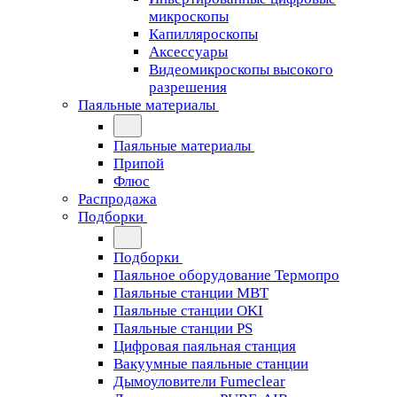
микроскопы
Капилляроскопы
Аксессуары
Видеомикроскопы высокого
разрешения
Паяльные материалы
Паяльные материалы
Припой
Флюс
Распродажа
Подборки
Подборки
Паяльное оборудование Термопро
Паяльные станции MBT
Паяльные станции OKI
Паяльные станции PS
Цифровая паяльная станция
Вакуумные паяльные станции
Дымоуловители Fumeclear