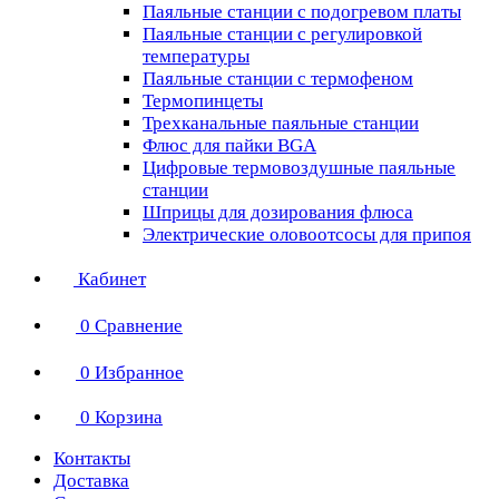
Паяльные станции с подогревом платы
Паяльные станции с регулировкой
температуры
Паяльные станции с термофеном
Термопинцеты
Трехканальные паяльные станции
Флюс для пайки BGA
Цифровые термовоздушные паяльные
станции
Шприцы для дозирования флюса
Электрические оловоотсосы для припоя
Кабинет
0
Сравнение
0
Избранное
0
Корзина
Контакты
Доставка