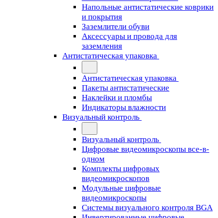
Напольные антистатические коврики
и покрытия
Заземлители обуви
Аксессуары и провода для
заземления
Антистатическая упаковка
Антистатическая упаковка
Пакеты антистатические
Наклейки и пломбы
Индикаторы влажности
Визуальный контроль
Визуальный контроль
Цифровые видеомикроскопы все-в-
одном
Комплекты цифровых
видеомикроскопов
Модульные цифровые
видеомикроскопы
Cистемы визуального контроля BGA
Инвертированные цифровые