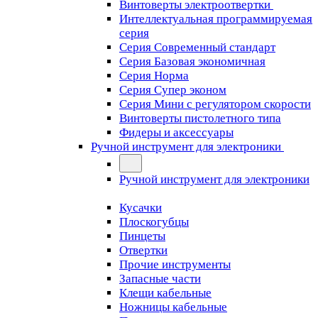
Винтоверты электроотвертки
Интеллектуальная программируемая
серия
Серия Современный стандарт
Серия Базовая экономичная
Серия Норма
Серия Cупер эконом
Серия Мини с регулятором скорости
Винтоверты пистолетного типа
Фидеры и аксессуары
Ручной инструмент для электроники
Ручной инструмент для электроники
Кусачки
Плоскогубцы
Пинцеты
Отвертки
Прочие инструменты
Запасные части
Клещи кабельные
Ножницы кабельные