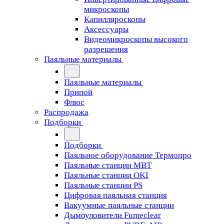
микроскопы
Капилляроскопы
Аксессуары
Видеомикроскопы высокого
разрешения
Паяльные материалы
Паяльные материалы
Припой
Флюс
Распродажа
Подборки
Подборки
Паяльное оборудование Термопро
Паяльные станции MBT
Паяльные станции OKI
Паяльные станции PS
Цифровая паяльная станция
Вакуумные паяльные станции
Дымоуловители Fumeclear