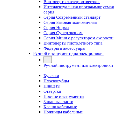
Винтоверты электроотвертки
Интеллектуальная программируемая
серия
Серия Современный стандарт
Серия Базовая экономичная
Серия Норма
Серия Cупер эконом
Серия Мини с регулятором скорости
Винтоверты пистолетного типа
Фидеры и аксессуары
Ручной инструмент для электроники
Ручной инструмент для электроники
Кусачки
Плоскогубцы
Пинцеты
Отвертки
Прочие инструменты
Запасные части
Клещи кабельные
Ножницы кабельные