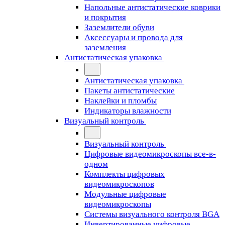
Напольные антистатические коврики
и покрытия
Заземлители обуви
Аксессуары и провода для
заземления
Антистатическая упаковка
Антистатическая упаковка
Пакеты антистатические
Наклейки и пломбы
Индикаторы влажности
Визуальный контроль
Визуальный контроль
Цифровые видеомикроскопы все-в-
одном
Комплекты цифровых
видеомикроскопов
Модульные цифровые
видеомикроскопы
Cистемы визуального контроля BGA
Инвертированные цифровые