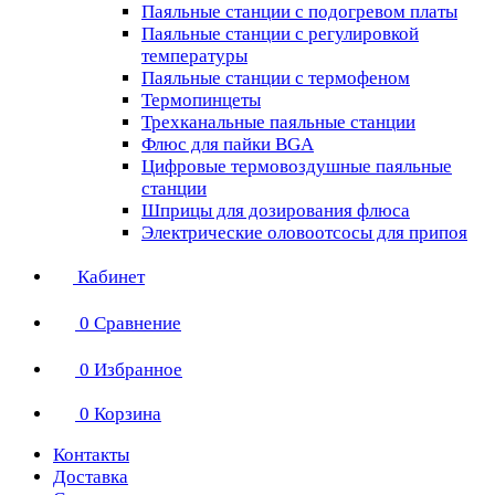
Паяльные станции с подогревом платы
Паяльные станции с регулировкой
температуры
Паяльные станции с термофеном
Термопинцеты
Трехканальные паяльные станции
Флюс для пайки BGA
Цифровые термовоздушные паяльные
станции
Шприцы для дозирования флюса
Электрические оловоотсосы для припоя
Кабинет
0
Сравнение
0
Избранное
0
Корзина
Контакты
Доставка