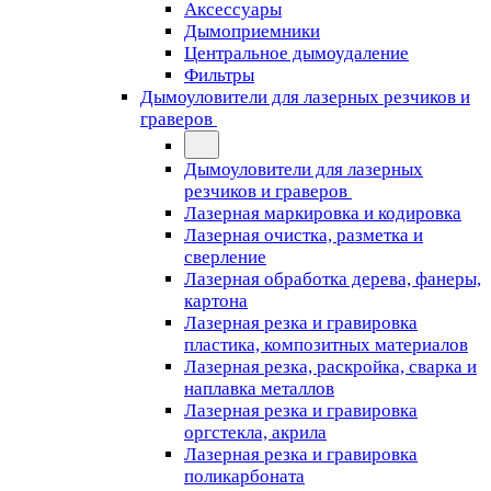
Аксессуары
Дымоприемники
Центральное дымоудаление
Фильтры
Дымоуловители для лазерных резчиков и
граверов
Дымоуловители для лазерных
резчиков и граверов
Лазерная маркировка и кодировка
Лазерная очистка, разметка и
сверление
Лазерная обработка дерева, фанеры,
картона
Лазерная резка и гравировка
пластика, композитных материалов
Лазерная резка, раскройка, сварка и
наплавка металлов
Лазерная резка и гравировка
оргстекла, акрила
Лазерная резка и гравировка
поликарбоната