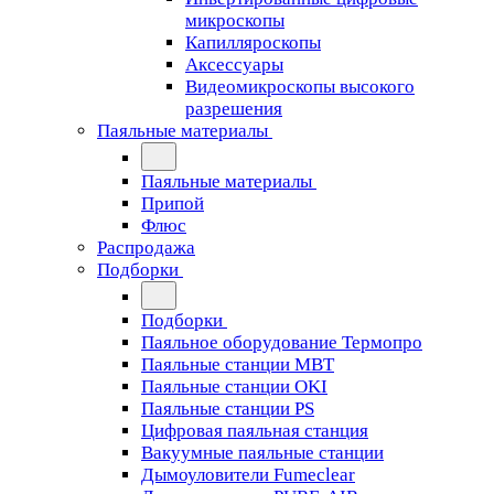
микроскопы
Капилляроскопы
Аксессуары
Видеомикроскопы высокого
разрешения
Паяльные материалы
Паяльные материалы
Припой
Флюс
Распродажа
Подборки
Подборки
Паяльное оборудование Термопро
Паяльные станции MBT
Паяльные станции OKI
Паяльные станции PS
Цифровая паяльная станция
Вакуумные паяльные станции
Дымоуловители Fumeclear