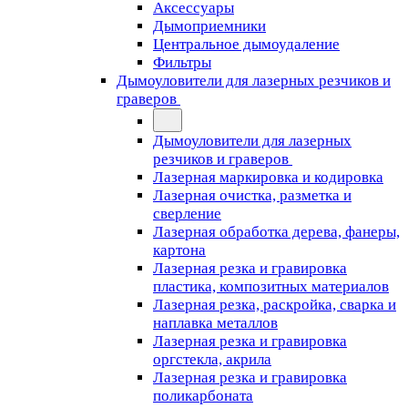
Аксессуары
Дымоприемники
Центральное дымоудаление
Фильтры
Дымоуловители для лазерных резчиков и
граверов
Дымоуловители для лазерных
резчиков и граверов
Лазерная маркировка и кодировка
Лазерная очистка, разметка и
сверление
Лазерная обработка дерева, фанеры,
картона
Лазерная резка и гравировка
пластика, композитных материалов
Лазерная резка, раскройка, сварка и
наплавка металлов
Лазерная резка и гравировка
оргстекла, акрила
Лазерная резка и гравировка
поликарбоната