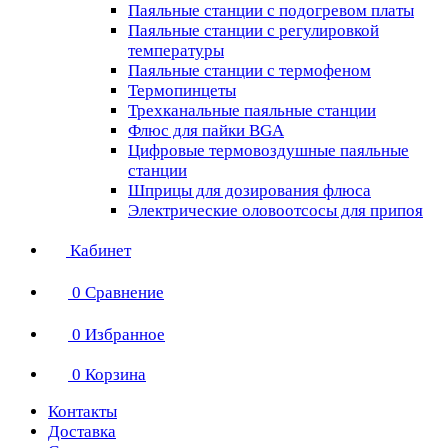
Паяльные станции с подогревом платы
Паяльные станции с регулировкой
температуры
Паяльные станции с термофеном
Термопинцеты
Трехканальные паяльные станции
Флюс для пайки BGA
Цифровые термовоздушные паяльные
станции
Шприцы для дозирования флюса
Электрические оловоотсосы для припоя
Кабинет
0
Сравнение
0
Избранное
0
Корзина
Контакты
Доставка