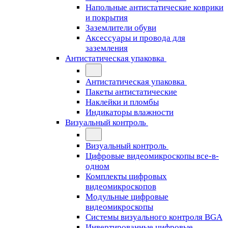
Напольные антистатические коврики
и покрытия
Заземлители обуви
Аксессуары и провода для
заземления
Антистатическая упаковка
Антистатическая упаковка
Пакеты антистатические
Наклейки и пломбы
Индикаторы влажности
Визуальный контроль
Визуальный контроль
Цифровые видеомикроскопы все-в-
одном
Комплекты цифровых
видеомикроскопов
Модульные цифровые
видеомикроскопы
Cистемы визуального контроля BGA
Инвертированные цифровые