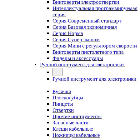
Винтоверты электроотвертки
Интеллектуальная программируемая
серия
Серия Современный стандарт
Серия Базовая экономичная
Серия Норма
Серия Cупер эконом
Серия Мини с регулятором скорости
Винтоверты пистолетного типа
Фидеры и аксессуары
Ручной инструмент для электроники
Ручной инструмент для электроники
Кусачки
Плоскогубцы
Пинцеты
Отвертки
Прочие инструменты
Запасные части
Клещи кабельные
Ножницы кабельные