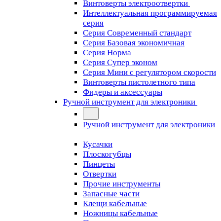
Винтоверты электроотвертки
Интеллектуальная программируемая
серия
Серия Современный стандарт
Серия Базовая экономичная
Серия Норма
Серия Cупер эконом
Серия Мини с регулятором скорости
Винтоверты пистолетного типа
Фидеры и аксессуары
Ручной инструмент для электроники
Ручной инструмент для электроники
Кусачки
Плоскогубцы
Пинцеты
Отвертки
Прочие инструменты
Запасные части
Клещи кабельные
Ножницы кабельные