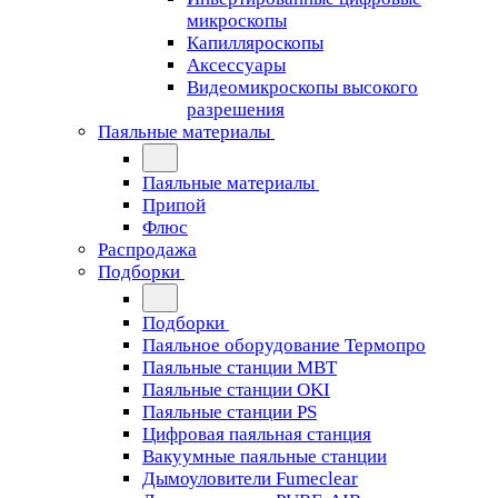
микроскопы
Капилляроскопы
Аксессуары
Видеомикроскопы высокого
разрешения
Паяльные материалы
Паяльные материалы
Припой
Флюс
Распродажа
Подборки
Подборки
Паяльное оборудование Термопро
Паяльные станции MBT
Паяльные станции OKI
Паяльные станции PS
Цифровая паяльная станция
Вакуумные паяльные станции
Дымоуловители Fumeclear