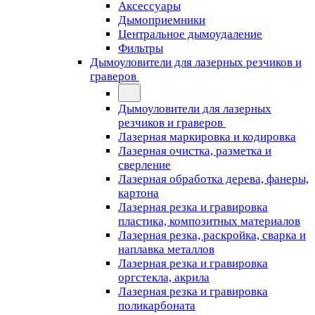
Аксессуары
Дымоприемники
Центральное дымоудаление
Фильтры
Дымоуловители для лазерных резчиков и
граверов
Дымоуловители для лазерных
резчиков и граверов
Лазерная маркировка и кодировка
Лазерная очистка, разметка и
сверление
Лазерная обработка дерева, фанеры,
картона
Лазерная резка и гравировка
пластика, композитных материалов
Лазерная резка, раскройка, сварка и
наплавка металлов
Лазерная резка и гравировка
оргстекла, акрила
Лазерная резка и гравировка
поликарбоната