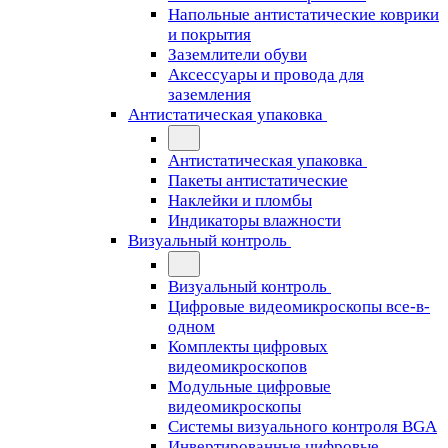
Напольные антистатические коврики
и покрытия
Заземлители обуви
Аксессуары и провода для
заземления
Антистатическая упаковка
Антистатическая упаковка
Пакеты антистатические
Наклейки и пломбы
Индикаторы влажности
Визуальный контроль
Визуальный контроль
Цифровые видеомикроскопы все-в-
одном
Комплекты цифровых
видеомикроскопов
Модульные цифровые
видеомикроскопы
Cистемы визуального контроля BGA
Инвертированные цифровые