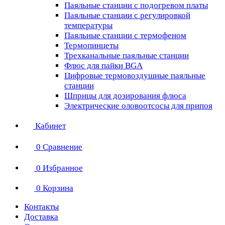
Паяльные станции с подогревом платы
Паяльные станции с регулировкой
температуры
Паяльные станции с термофеном
Термопинцеты
Трехканальные паяльные станции
Флюс для пайки BGA
Цифровые термовоздушные паяльные
станции
Шприцы для дозирования флюса
Электрические оловоотсосы для припоя
Кабинет
0
Сравнение
0
Избранное
0
Корзина
Контакты
Доставка