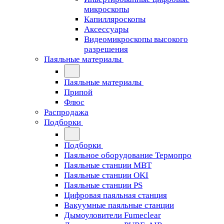
микроскопы
Капилляроскопы
Аксессуары
Видеомикроскопы высокого
разрешения
Паяльные материалы
Паяльные материалы
Припой
Флюс
Распродажа
Подборки
Подборки
Паяльное оборудование Термопро
Паяльные станции MBT
Паяльные станции OKI
Паяльные станции PS
Цифровая паяльная станция
Вакуумные паяльные станции
Дымоуловители Fumeclear