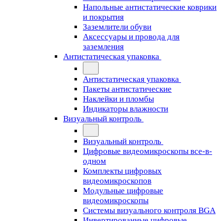
Напольные антистатические коврики
и покрытия
Заземлители обуви
Аксессуары и провода для
заземления
Антистатическая упаковка
Антистатическая упаковка
Пакеты антистатические
Наклейки и пломбы
Индикаторы влажности
Визуальный контроль
Визуальный контроль
Цифровые видеомикроскопы все-в-
одном
Комплекты цифровых
видеомикроскопов
Модульные цифровые
видеомикроскопы
Cистемы визуального контроля BGA
Инвертированные цифровые