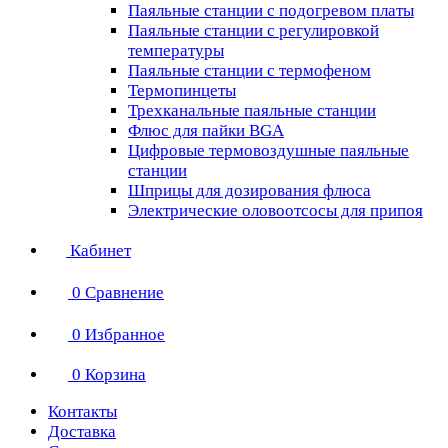
Паяльные станции с подогревом платы
Паяльные станции с регулировкой
температуры
Паяльные станции с термофеном
Термопинцеты
Трехканальные паяльные станции
Флюс для пайки BGA
Цифровые термовоздушные паяльные
станции
Шприцы для дозирования флюса
Электрические оловоотсосы для припоя
Кабинет
0
Сравнение
0
Избранное
0
Корзина
Контакты
Доставка