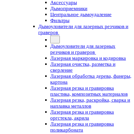
Аксессуары
Дымоприемники
Центральное дымоудаление
Фильтры
Дымоуловители для лазерных резчиков и
граверов
Дымоуловители для лазерных
резчиков и граверов
Лазерная маркировка и кодировка
Лазерная очистка, разметка и
сверление
Лазерная обработка дерева, фанеры,
картона
Лазерная резка и гравировка
пластика, композитных материалов
Лазерная резка, раскройка, сварка и
наплавка металлов
Лазерная резка и гравировка
оргстекла, акрила
Лазерная резка и гравировка
поликарбоната