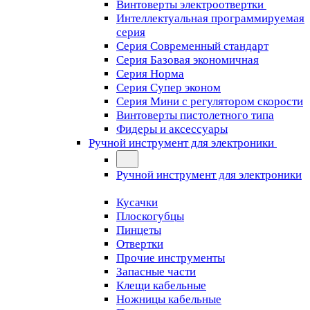
Винтоверты электроотвертки
Интеллектуальная программируемая
серия
Серия Современный стандарт
Серия Базовая экономичная
Серия Норма
Серия Cупер эконом
Серия Мини с регулятором скорости
Винтоверты пистолетного типа
Фидеры и аксессуары
Ручной инструмент для электроники
Ручной инструмент для электроники
Кусачки
Плоскогубцы
Пинцеты
Отвертки
Прочие инструменты
Запасные части
Клещи кабельные
Ножницы кабельные