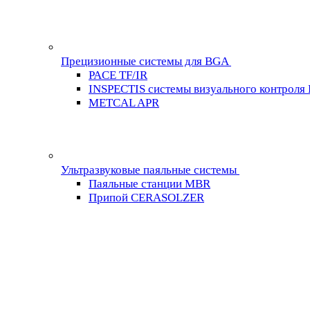
Прецизионные системы для BGA
PACE TF/IR
INSPECTIS системы визуального контроля
METCAL APR
Ультразвуковые паяльные системы
Паяльные станции MBR
Припой CERASOLZER