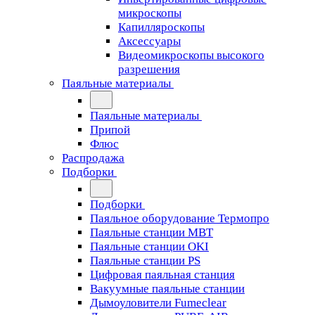
микроскопы
Капилляроскопы
Аксессуары
Видеомикроскопы высокого
разрешения
Паяльные материалы
Паяльные материалы
Припой
Флюс
Распродажа
Подборки
Подборки
Паяльное оборудование Термопро
Паяльные станции MBT
Паяльные станции OKI
Паяльные станции PS
Цифровая паяльная станция
Вакуумные паяльные станции
Дымоуловители Fumeclear