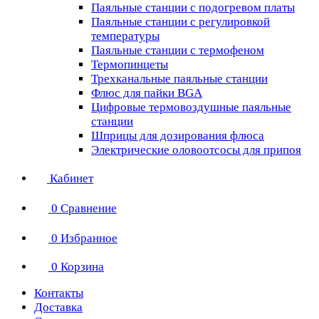
Паяльные станции с подогревом платы
Паяльные станции с регулировкой
температуры
Паяльные станции с термофеном
Термопинцеты
Трехканальные паяльные станции
Флюс для пайки BGA
Цифровые термовоздушные паяльные
станции
Шприцы для дозирования флюса
Электрические оловоотсосы для припоя
Кабинет
0
Сравнение
0
Избранное
0
Корзина
Контакты
Доставка