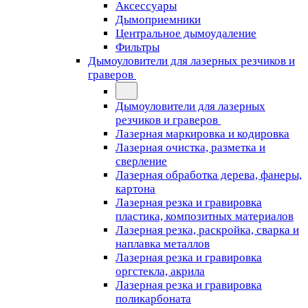
Аксессуары
Дымоприемники
Центральное дымоудаление
Фильтры
Дымоуловители для лазерных резчиков и
граверов
Дымоуловители для лазерных
резчиков и граверов
Лазерная маркировка и кодировка
Лазерная очистка, разметка и
сверление
Лазерная обработка дерева, фанеры,
картона
Лазерная резка и гравировка
пластика, композитных материалов
Лазерная резка, раскройка, сварка и
наплавка металлов
Лазерная резка и гравировка
оргстекла, акрила
Лазерная резка и гравировка
поликарбоната