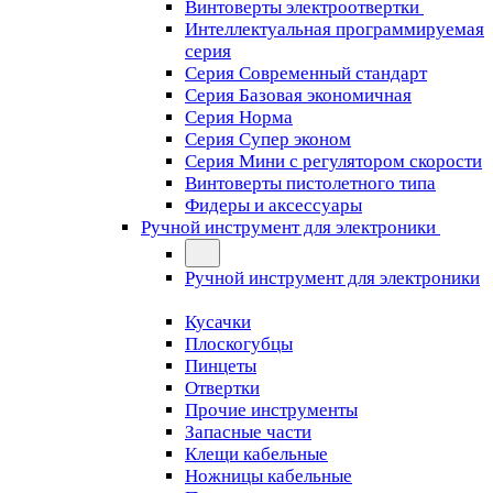
Винтоверты электроотвертки
Интеллектуальная программируемая
серия
Серия Современный стандарт
Серия Базовая экономичная
Серия Норма
Серия Cупер эконом
Серия Мини с регулятором скорости
Винтоверты пистолетного типа
Фидеры и аксессуары
Ручной инструмент для электроники
Ручной инструмент для электроники
Кусачки
Плоскогубцы
Пинцеты
Отвертки
Прочие инструменты
Запасные части
Клещи кабельные
Ножницы кабельные