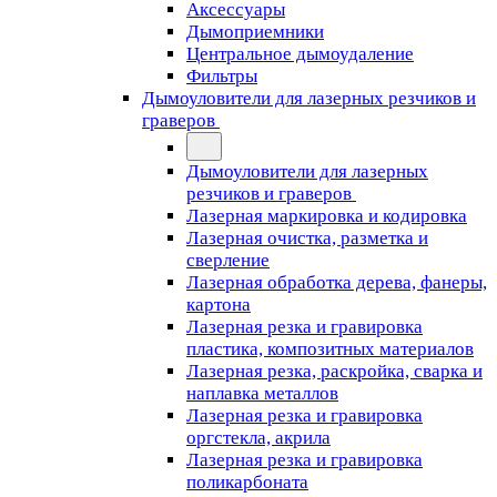
Аксессуары
Дымоприемники
Центральное дымоудаление
Фильтры
Дымоуловители для лазерных резчиков и
граверов
Дымоуловители для лазерных
резчиков и граверов
Лазерная маркировка и кодировка
Лазерная очистка, разметка и
сверление
Лазерная обработка дерева, фанеры,
картона
Лазерная резка и гравировка
пластика, композитных материалов
Лазерная резка, раскройка, сварка и
наплавка металлов
Лазерная резка и гравировка
оргстекла, акрила
Лазерная резка и гравировка
поликарбоната