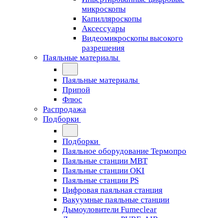
микроскопы
Капилляроскопы
Аксессуары
Видеомикроскопы высокого
разрешения
Паяльные материалы
Паяльные материалы
Припой
Флюс
Распродажа
Подборки
Подборки
Паяльное оборудование Термопро
Паяльные станции MBT
Паяльные станции OKI
Паяльные станции PS
Цифровая паяльная станция
Вакуумные паяльные станции
Дымоуловители Fumeclear