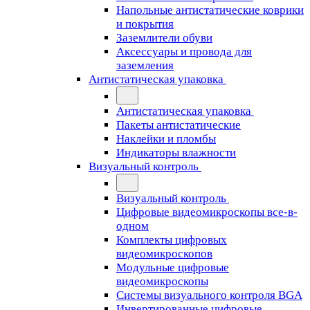
Напольные антистатические коврики
и покрытия
Заземлители обуви
Аксессуары и провода для
заземления
Антистатическая упаковка
Антистатическая упаковка
Пакеты антистатические
Наклейки и пломбы
Индикаторы влажности
Визуальный контроль
Визуальный контроль
Цифровые видеомикроскопы все-в-
одном
Комплекты цифровых
видеомикроскопов
Модульные цифровые
видеомикроскопы
Cистемы визуального контроля BGA
Инвертированные цифровые