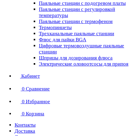
Паяльные станции с подогревом платы
Паяльные станции с регулировкой
температуры
Паяльные станции с термофеном
Термопинцеты
Трехканальные паяльные станции
Флюс для пайки BGA
Цифровые термовоздушные паяльные
станции
Шприцы для дозирования флюса
Электрические оловоотсосы для припоя
Кабинет
0
Сравнение
0
Избранное
0
Корзина
Контакты
Доставка