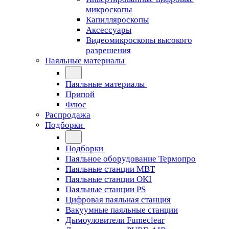
микроскопы
Капилляроскопы
Аксессуары
Видеомикроскопы высокого
разрешения
Паяльные материалы
Паяльные материалы
Припой
Флюс
Распродажа
Подборки
Подборки
Паяльное оборудование Термопро
Паяльные станции MBT
Паяльные станции OKI
Паяльные станции PS
Цифровая паяльная станция
Вакуумные паяльные станции
Дымоуловители Fumeclear