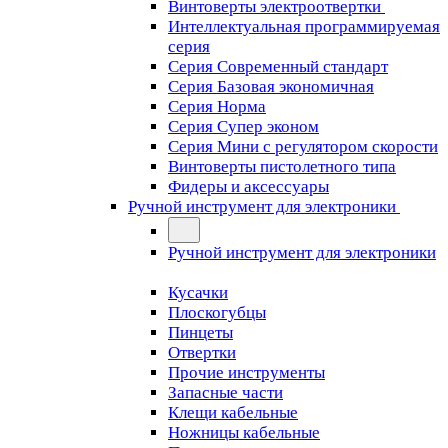
Винтоверты электроотвертки
Интеллектуальная программируемая
серия
Серия Современный стандарт
Серия Базовая экономичная
Серия Норма
Серия Cупер эконом
Серия Мини с регулятором скорости
Винтоверты пистолетного типа
Фидеры и аксессуары
Ручной инструмент для электроники
Ручной инструмент для электроники
Кусачки
Плоскогубцы
Пинцеты
Отвертки
Прочие инструменты
Запасные части
Клещи кабельные
Ножницы кабельные