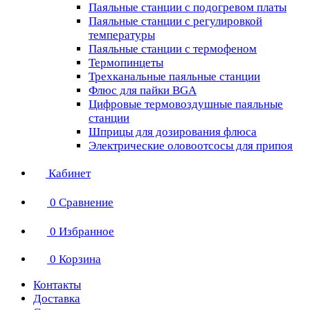
Паяльные станции с подогревом платы
Паяльные станции с регулировкой
температуры
Паяльные станции с термофеном
Термопинцеты
Трехканальные паяльные станции
Флюс для пайки BGA
Цифровые термовоздушные паяльные
станции
Шприцы для дозирования флюса
Электрические оловоотсосы для припоя
Кабинет
0
Сравнение
0
Избранное
0
Корзина
Контакты
Доставка