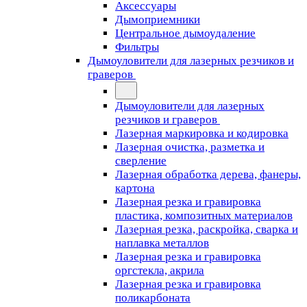
Аксессуары
Дымоприемники
Центральное дымоудаление
Фильтры
Дымоуловители для лазерных резчиков и
граверов
Дымоуловители для лазерных
резчиков и граверов
Лазерная маркировка и кодировка
Лазерная очистка, разметка и
сверление
Лазерная обработка дерева, фанеры,
картона
Лазерная резка и гравировка
пластика, композитных материалов
Лазерная резка, раскройка, сварка и
наплавка металлов
Лазерная резка и гравировка
оргстекла, акрила
Лазерная резка и гравировка
поликарбоната