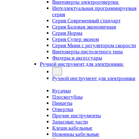
Винтоверты электроотвертки
Интеллектуальная программируемая
серия
Серия Современный стандарт
Серия Базовая экономичная
Серия Норма
Серия Cупер эконом
Серия Мини с регулятором скорости
Винтоверты пистолетного типа
Фидеры и аксессуары
Ручной инструмент для электроники
Ручной инструмент для электроники
Кусачки
Плоскогубцы
Пинцеты
Отвертки
Прочие инструменты
Запасные части
Клещи кабельные
Ножницы кабельные