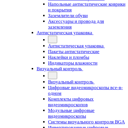
Напольные антистатические коврики
и покрытия
Заземлители обуви
Аксессуары и провода для
заземления
Антистатическая упаковка
Антистатическая упаковка
Пакеты антистатические
Наклейки и пломбы
Индикаторы влажности
Визуальный контроль
Визуальный контроль
Цифровые видеомикроскопы все-в-
одном
Комплекты цифровых
видеомикроскопов
Модульные цифровые
видеомикроскопы
Cистемы визуального контроля BGA
Инвертированные цифровые