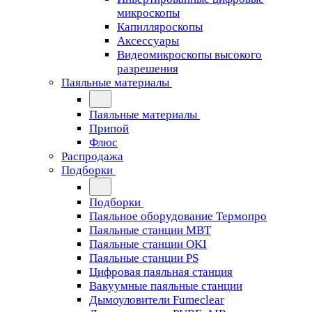
микроскопы
Капилляроскопы
Аксессуары
Видеомикроскопы высокого
разрешения
Паяльные материалы
Паяльные материалы
Припой
Флюс
Распродажа
Подборки
Подборки
Паяльное оборудование Термопро
Паяльные станции MBT
Паяльные станции OKI
Паяльные станции PS
Цифровая паяльная станция
Вакуумные паяльные станции
Дымоуловители Fumeclear