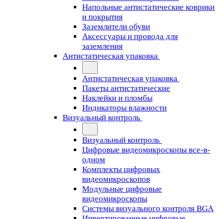
Напольные антистатические коврики
и покрытия
Заземлители обуви
Аксессуары и провода для
заземления
Антистатическая упаковка
Антистатическая упаковка
Пакеты антистатические
Наклейки и пломбы
Индикаторы влажности
Визуальный контроль
Визуальный контроль
Цифровые видеомикроскопы все-в-
одном
Комплекты цифровых
видеомикроскопов
Модульные цифровые
видеомикроскопы
Cистемы визуального контроля BGA
Инвертированные цифровые