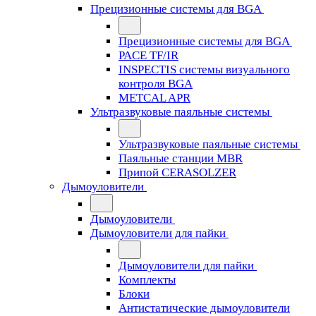
Прецизионные системы для BGA
Прецизионные системы для BGA
PACE TF/IR
INSPECTIS системы визуального
контроля BGA
METCAL APR
Ультразвуковые паяльные системы
Ультразвуковые паяльные системы
Паяльные станции MBR
Припой CERASOLZER
Дымоуловители
Дымоуловители
Дымоуловители для пайки
Дымоуловители для пайки
Комплекты
Блоки
Антистатические дымоуловители