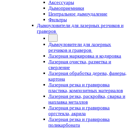
Аксессуары
Дымоприемники
Центральное дымоудаление
Фильтры
Дымоуловители для лазерных резчиков и
граверов
Дымоуловители для лазерных
резчиков и граверов
Лазерная маркировка и кодировка
Лазерная очистка, разметка и
сверление
Лазерная обработка дерева, фанеры,
картона
Лазерная резка и гравировка
пластика, композитных материалов
Лазерная резка, раскройка, сварка и
наплавка металлов
Лазерная резка и гравировка
оргстекла, акрила
Лазерная резка и гравировка
поликарбоната