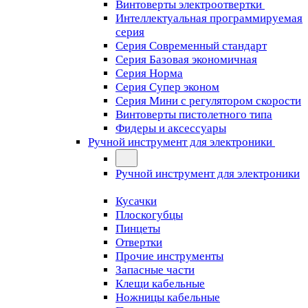
Винтоверты электроотвертки
Интеллектуальная программируемая
серия
Серия Современный стандарт
Серия Базовая экономичная
Серия Норма
Серия Cупер эконом
Серия Мини с регулятором скорости
Винтоверты пистолетного типа
Фидеры и аксессуары
Ручной инструмент для электроники
Ручной инструмент для электроники
Кусачки
Плоскогубцы
Пинцеты
Отвертки
Прочие инструменты
Запасные части
Клещи кабельные
Ножницы кабельные