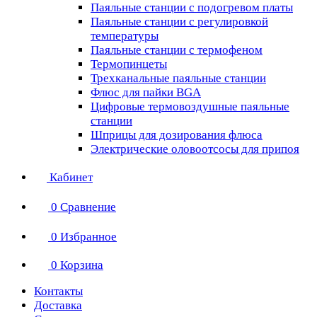
Паяльные станции с подогревом платы
Паяльные станции с регулировкой
температуры
Паяльные станции с термофеном
Термопинцеты
Трехканальные паяльные станции
Флюс для пайки BGA
Цифровые термовоздушные паяльные
станции
Шприцы для дозирования флюса
Электрические оловоотсосы для припоя
Кабинет
0
Сравнение
0
Избранное
0
Корзина
Контакты
Доставка