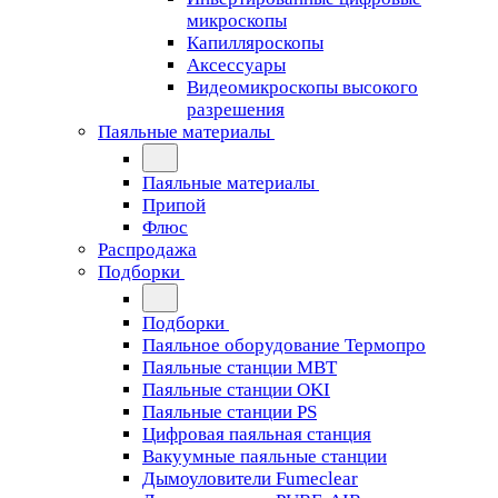
микроскопы
Капилляроскопы
Аксессуары
Видеомикроскопы высокого
разрешения
Паяльные материалы
Паяльные материалы
Припой
Флюс
Распродажа
Подборки
Подборки
Паяльное оборудование Термопро
Паяльные станции MBT
Паяльные станции OKI
Паяльные станции PS
Цифровая паяльная станция
Вакуумные паяльные станции
Дымоуловители Fumeclear