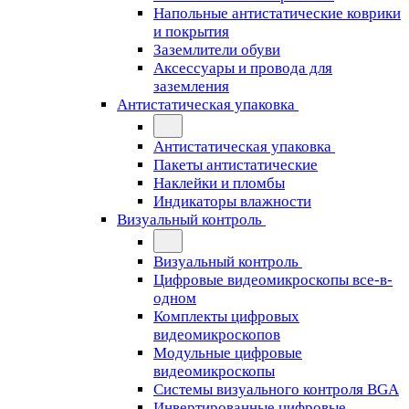
Напольные антистатические коврики
и покрытия
Заземлители обуви
Аксессуары и провода для
заземления
Антистатическая упаковка
Антистатическая упаковка
Пакеты антистатические
Наклейки и пломбы
Индикаторы влажности
Визуальный контроль
Визуальный контроль
Цифровые видеомикроскопы все-в-
одном
Комплекты цифровых
видеомикроскопов
Модульные цифровые
видеомикроскопы
Cистемы визуального контроля BGA
Инвертированные цифровые