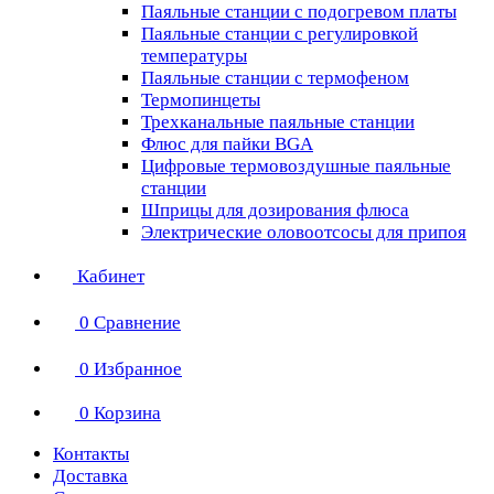
Паяльные станции с подогревом платы
Паяльные станции с регулировкой
температуры
Паяльные станции с термофеном
Термопинцеты
Трехканальные паяльные станции
Флюс для пайки BGA
Цифровые термовоздушные паяльные
станции
Шприцы для дозирования флюса
Электрические оловоотсосы для припоя
Кабинет
0
Сравнение
0
Избранное
0
Корзина
Контакты
Доставка