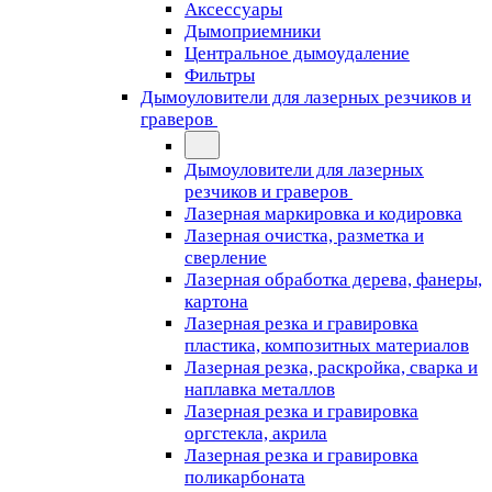
Аксессуары
Дымоприемники
Центральное дымоудаление
Фильтры
Дымоуловители для лазерных резчиков и
граверов
Дымоуловители для лазерных
резчиков и граверов
Лазерная маркировка и кодировка
Лазерная очистка, разметка и
сверление
Лазерная обработка дерева, фанеры,
картона
Лазерная резка и гравировка
пластика, композитных материалов
Лазерная резка, раскройка, сварка и
наплавка металлов
Лазерная резка и гравировка
оргстекла, акрила
Лазерная резка и гравировка
поликарбоната