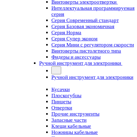
Винтоверты электроотвертки
Интеллектуальная программируемая
серия
Серия Современный стандарт
Серия Базовая экономичная
Серия Норма
Серия Cупер эконом
Серия Мини с регулятором скорости
Винтоверты пистолетного типа
Фидеры и аксессуары
Ручной инструмент для электроники
Ручной инструмент для электроники
Кусачки
Плоскогубцы
Пинцеты
Отвертки
Прочие инструменты
Запасные части
Клещи кабельные
Ножницы кабельные