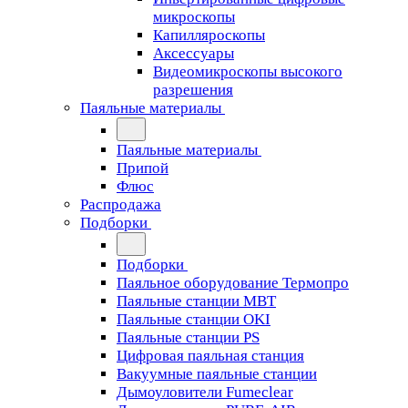
микроскопы
Капилляроскопы
Аксессуары
Видеомикроскопы высокого
разрешения
Паяльные материалы
Паяльные материалы
Припой
Флюс
Распродажа
Подборки
Подборки
Паяльное оборудование Термопро
Паяльные станции MBT
Паяльные станции OKI
Паяльные станции PS
Цифровая паяльная станция
Вакуумные паяльные станции
Дымоуловители Fumeclear