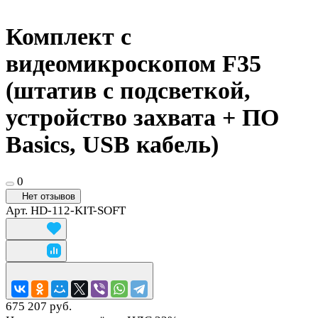
Комплект с
видеомикроскопом F35
(штатив с подсветкой,
устройство захвата + ПО
Basics, USB кабель)
0
Нет отзывов
Арт.
HD-112-KIT-SOFT
675 207 руб.