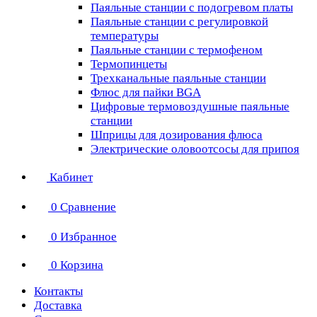
Паяльные станции с подогревом платы
Паяльные станции с регулировкой
температуры
Паяльные станции с термофеном
Термопинцеты
Трехканальные паяльные станции
Флюс для пайки BGA
Цифровые термовоздушные паяльные
станции
Шприцы для дозирования флюса
Электрические оловоотсосы для припоя
Кабинет
0
Сравнение
0
Избранное
0
Корзина
Контакты
Доставка