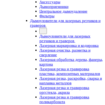
Аксессуары
Дымоприемники
Центральное дымоудаление
Фильтры
Дымоуловители для лазерных резчиков и
граверов
Дымоуловители для лазерных
резчиков и граверов
Лазерная маркировка и кодировка
Лазерная очистка, разметка и
сверление
Лазерная обработка дерева, фанеры,
картона
Лазерная резка и гравировка
пластика, композитных материалов
Лазерная резка, раскройка, сварка и
наплавка металлов
Лазерная резка и гравировка
оргстекла, акрила
Лазерная резка и гравировка
поликарбоната