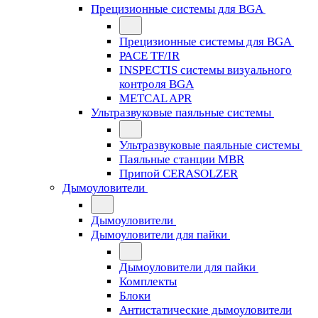
Прецизионные системы для BGA
Прецизионные системы для BGA
PACE TF/IR
INSPECTIS системы визуального
контроля BGA
METCAL APR
Ультразвуковые паяльные системы
Ультразвуковые паяльные системы
Паяльные станции MBR
Припой CERASOLZER
Дымоуловители
Дымоуловители
Дымоуловители для пайки
Дымоуловители для пайки
Комплекты
Блоки
Антистатические дымоуловители