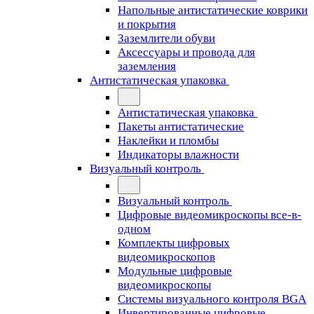
Напольные антистатические коврики
и покрытия
Заземлители обуви
Аксессуары и провода для
заземления
Антистатическая упаковка
Антистатическая упаковка
Пакеты антистатические
Наклейки и пломбы
Индикаторы влажности
Визуальный контроль
Визуальный контроль
Цифровые видеомикроскопы все-в-
одном
Комплекты цифровых
видеомикроскопов
Модульные цифровые
видеомикроскопы
Cистемы визуального контроля BGA
Инвертированные цифровые