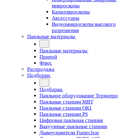
микроскопы
Капилляроскопы
Аксессуары
Видеомикроскопы высокого
разрешения
Паяльные материалы
Паяльные материалы
Припой
Флюс
Распродажа
Подборки
Подборки
Паяльное оборудование Термопро
Паяльные станции MBT
Паяльные станции OKI
Паяльные станции PS
Цифровая паяльная станция
Вакуумные паяльные станции
Дымоуловители Fumeclear