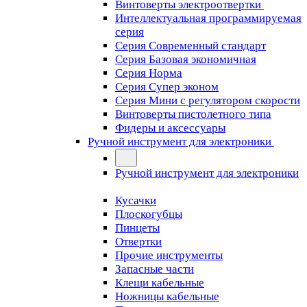
Винтоверты электроотвертки
Интеллектуальная программируемая
серия
Серия Современный стандарт
Серия Базовая экономичная
Серия Норма
Серия Cупер эконом
Серия Мини с регулятором скорости
Винтоверты пистолетного типа
Фидеры и аксессуары
Ручной инструмент для электроники
Ручной инструмент для электроники
Кусачки
Плоскогубцы
Пинцеты
Отвертки
Прочие инструменты
Запасные части
Клещи кабельные
Ножницы кабельные