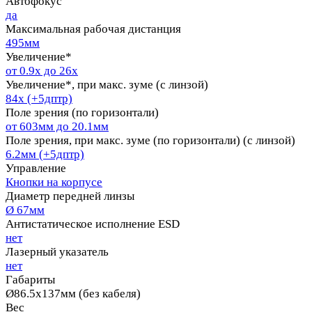
Автофокус
да
Максимальная рабочая дистанция
495мм
Увеличение*
от 0.9x до 26x
Увеличение*, при макс. зуме (с линзой)
84x (+5дптр)
Поле зрения (по горизонтали)
от 603мм до 20.1мм
Поле зрения, при макс. зуме (по горизонтали) (с линзой)
6.2мм (+5дптр)
Управление
Кнопки на корпусе
Диаметр передней линзы
Ø 67мм
Антистатическое исполнение ESD
нет
Лазерный указатель
нет
Габариты
Ø86.5х137мм (без кабеля)
Вес