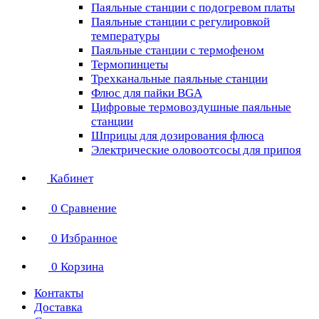
Паяльные станции с подогревом платы
Паяльные станции с регулировкой
температуры
Паяльные станции с термофеном
Термопинцеты
Трехканальные паяльные станции
Флюс для пайки BGA
Цифровые термовоздушные паяльные
станции
Шприцы для дозирования флюса
Электрические оловоотсосы для припоя
Кабинет
0
Сравнение
0
Избранное
0
Корзина
Контакты
Доставка