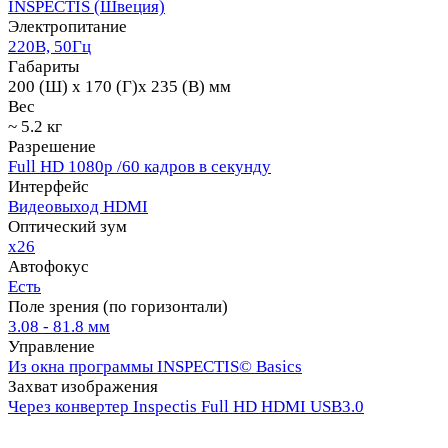
INSPECTIS (Швеция)
Электропитание
220В, 50Гц
Габариты
200 (Ш) x 170 (Г)x 235 (В) мм
Вес
~ 5.2 кг
Разрешение
Full HD 1080p /60 кадров в секунду
Интерфейс
Видеовыход HDMI
Оптический зум
x26
Автофокус
Есть
Поле зрения (по горизонтали)
3.08 - 81.8 мм
Управление
Из окна программы INSPECTIS© Basics
Захват изображения
Через конвертер Inspectis Full HD HDMI USB3.0