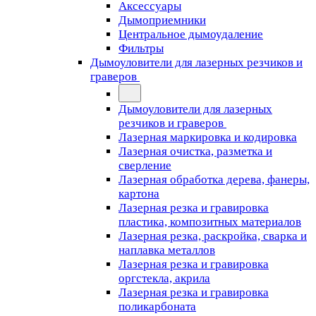
Аксессуары
Дымоприемники
Центральное дымоудаление
Фильтры
Дымоуловители для лазерных резчиков и
граверов
Дымоуловители для лазерных
резчиков и граверов
Лазерная маркировка и кодировка
Лазерная очистка, разметка и
сверление
Лазерная обработка дерева, фанеры,
картона
Лазерная резка и гравировка
пластика, композитных материалов
Лазерная резка, раскройка, сварка и
наплавка металлов
Лазерная резка и гравировка
оргстекла, акрила
Лазерная резка и гравировка
поликарбоната