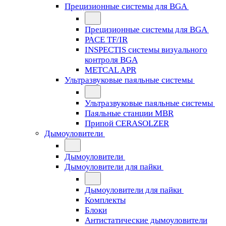
Прецизионные системы для BGA
Прецизионные системы для BGA
PACE TF/IR
INSPECTIS системы визуального
контроля BGA
METCAL APR
Ультразвуковые паяльные системы
Ультразвуковые паяльные системы
Паяльные станции MBR
Припой CERASOLZER
Дымоуловители
Дымоуловители
Дымоуловители для пайки
Дымоуловители для пайки
Комплекты
Блоки
Антистатические дымоуловители