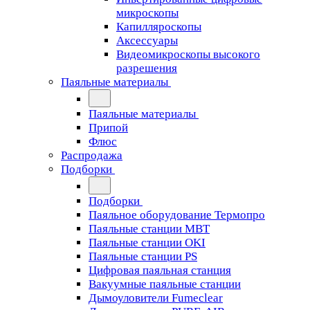
микроскопы
Капилляроскопы
Аксессуары
Видеомикроскопы высокого
разрешения
Паяльные материалы
Паяльные материалы
Припой
Флюс
Распродажа
Подборки
Подборки
Паяльное оборудование Термопро
Паяльные станции MBT
Паяльные станции OKI
Паяльные станции PS
Цифровая паяльная станция
Вакуумные паяльные станции
Дымоуловители Fumeclear