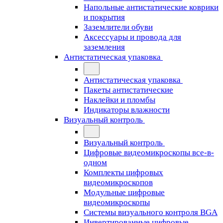
Напольные антистатические коврики
и покрытия
Заземлители обуви
Аксессуары и провода для
заземления
Антистатическая упаковка
Антистатическая упаковка
Пакеты антистатические
Наклейки и пломбы
Индикаторы влажности
Визуальный контроль
Визуальный контроль
Цифровые видеомикроскопы все-в-
одном
Комплекты цифровых
видеомикроскопов
Модульные цифровые
видеомикроскопы
Cистемы визуального контроля BGA
Инвертированные цифровые