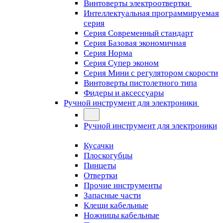
Винтоверты электроотвертки
Интеллектуальная программируемая
серия
Серия Современный стандарт
Серия Базовая экономичная
Серия Норма
Серия Cупер эконом
Серия Мини с регулятором скорости
Винтоверты пистолетного типа
Фидеры и аксессуары
Ручной инструмент для электроники
Ручной инструмент для электроники
Кусачки
Плоскогубцы
Пинцеты
Отвертки
Прочие инструменты
Запасные части
Клещи кабельные
Ножницы кабельные