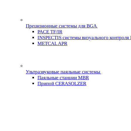
Прецизионные системы для BGA
PACE TF/IR
INSPECTIS системы визуального контроля
METCAL APR
Ультразвуковые паяльные системы
Паяльные станции MBR
Припой CERASOLZER