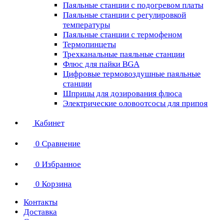
Паяльные станции с подогревом платы
Паяльные станции с регулировкой
температуры
Паяльные станции с термофеном
Термопинцеты
Трехканальные паяльные станции
Флюс для пайки BGA
Цифровые термовоздушные паяльные
станции
Шприцы для дозирования флюса
Электрические оловоотсосы для припоя
Кабинет
0
Сравнение
0
Избранное
0
Корзина
Контакты
Доставка