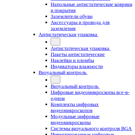
Напольные антистатические коврики
и покрытия
Заземлители обуви
Аксессуары и провода для
заземления
Антистатическая упаковка
Антистатическая упаковка
Пакеты антистатические
Наклейки и пломбы
Индикаторы влажности
Визуальный контроль
Визуальный контроль
Цифровые видеомикроскопы все-в-
одном
Комплекты цифровых
видеомикроскопов
Модульные цифровые
видеомикроскопы
Cистемы визуального контроля BGA
Инвертированные цифровые