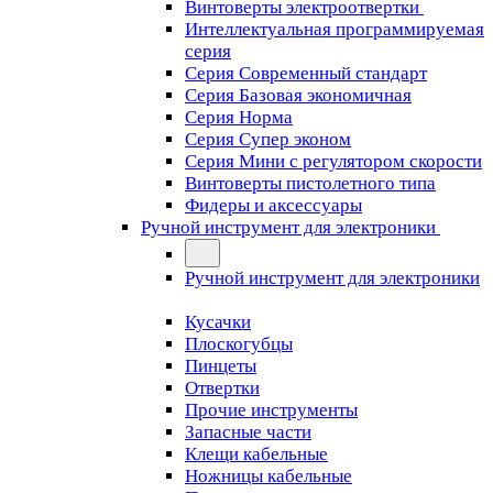
Винтоверты электроотвертки
Интеллектуальная программируемая
серия
Серия Современный стандарт
Серия Базовая экономичная
Серия Норма
Серия Cупер эконом
Серия Мини с регулятором скорости
Винтоверты пистолетного типа
Фидеры и аксессуары
Ручной инструмент для электроники
Ручной инструмент для электроники
Кусачки
Плоскогубцы
Пинцеты
Отвертки
Прочие инструменты
Запасные части
Клещи кабельные
Ножницы кабельные