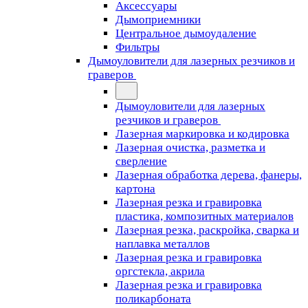
Аксессуары
Дымоприемники
Центральное дымоудаление
Фильтры
Дымоуловители для лазерных резчиков и
граверов
Дымоуловители для лазерных
резчиков и граверов
Лазерная маркировка и кодировка
Лазерная очистка, разметка и
сверление
Лазерная обработка дерева, фанеры,
картона
Лазерная резка и гравировка
пластика, композитных материалов
Лазерная резка, раскройка, сварка и
наплавка металлов
Лазерная резка и гравировка
оргстекла, акрила
Лазерная резка и гравировка
поликарбоната