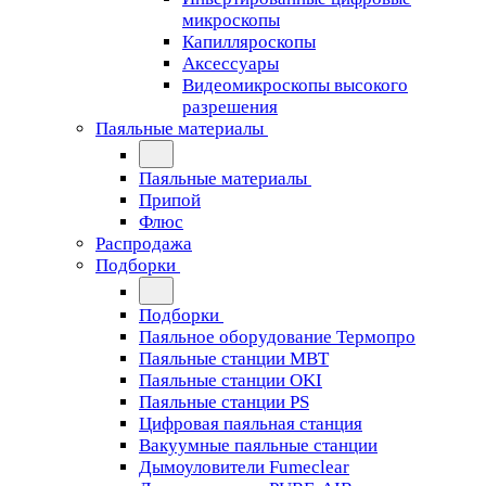
микроскопы
Капилляроскопы
Аксессуары
Видеомикроскопы высокого
разрешения
Паяльные материалы
Паяльные материалы
Припой
Флюс
Распродажа
Подборки
Подборки
Паяльное оборудование Термопро
Паяльные станции MBT
Паяльные станции OKI
Паяльные станции PS
Цифровая паяльная станция
Вакуумные паяльные станции
Дымоуловители Fumeclear