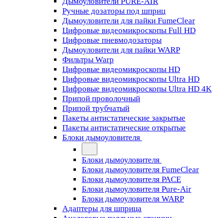
Дымоуловители PURE-AIR
Ручные дозаторы под шприц
Дымоуловители для пайки FumeClear
Цифровые видеомикроскопы Full HD
Цифровые пневмодозаторы
Дымоуловители для пайки WARP
Фильтры Warp
Цифровые видеомикроскопы HD
Цифровые видеомикроскопы Ultra HD
Цифровые видеомикроскопы Ultra HD 4K
Припой проволочный
Припой трубчатый
Пакеты антистатические закрытые
Пакеты антистатические открытые
Блоки дымоуловителя
Блоки дымоуловителя
Блоки дымоуловителя FumeClear
Блоки дымоуловителя PACE
Блоки дымоуловителя Pure-Air
Блоки дымоуловителя WARP
Адаптеры для шприца