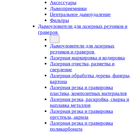
Аксессуары
Дымоприемники
Центральное дымоудаление
Фильтры
Дымоуловители для лазерных резчиков и
граверов
Дымоуловители для лазерных
резчиков и граверов
Лазерная маркировка и кодировка
Лазерная очистка, разметка и
сверление
Лазерная обработка дерева, фанеры,
картона
Лазерная резка и гравировка
пластика, композитных материалов
Лазерная резка, раскройка, сварка и
наплавка металлов
Лазерная резка и гравировка
оргстекла, акрила
Лазерная резка и гравировка
поликарбоната