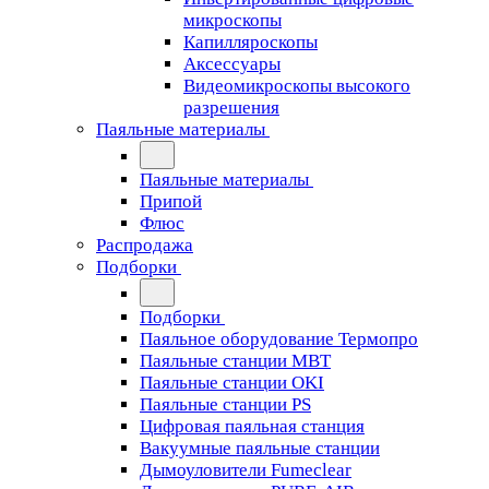
микроскопы
Капилляроскопы
Аксессуары
Видеомикроскопы высокого
разрешения
Паяльные материалы
Паяльные материалы
Припой
Флюс
Распродажа
Подборки
Подборки
Паяльное оборудование Термопро
Паяльные станции MBT
Паяльные станции OKI
Паяльные станции PS
Цифровая паяльная станция
Вакуумные паяльные станции
Дымоуловители Fumeclear