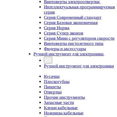
Винтоверты электроотвертки
Интеллектуальная программируемая
серия
Серия Современный стандарт
Серия Базовая экономичная
Серия Норма
Серия Cупер эконом
Серия Мини с регулятором скорости
Винтоверты пистолетного типа
Фидеры и аксессуары
Ручной инструмент для электроники
Ручной инструмент для электроники
Кусачки
Плоскогубцы
Пинцеты
Отвертки
Прочие инструменты
Запасные части
Клещи кабельные
Ножницы кабельные