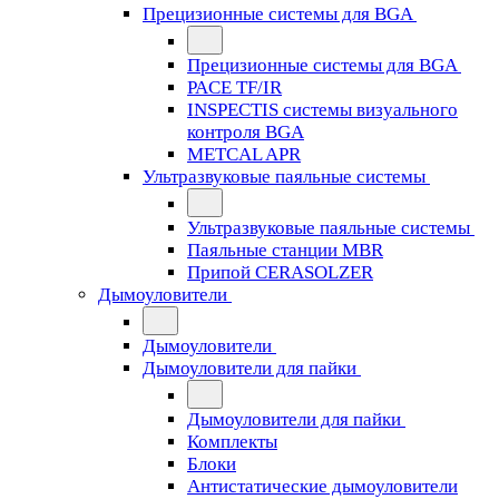
Прецизионные системы для BGA
Прецизионные системы для BGA
PACE TF/IR
INSPECTIS системы визуального
контроля BGA
METCAL APR
Ультразвуковые паяльные системы
Ультразвуковые паяльные системы
Паяльные станции MBR
Припой CERASOLZER
Дымоуловители
Дымоуловители
Дымоуловители для пайки
Дымоуловители для пайки
Комплекты
Блоки
Антистатические дымоуловители