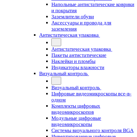
Напольные антистатические коврики
и покрытия
Заземлители обуви
Аксессуары и провода для
заземления
Антистатическая упаковка
Антистатическая упаковка
Пакеты антистатические
Наклейки и пломбы
Индикаторы влажности
Визуальный контроль
Визуальный контроль
Цифровые видеомикроскопы все-в-
одном
Комплекты цифровых
видеомикроскопов
Модульные цифровые
видеомикроскопы
Cистемы визуального контроля BGA
Инвертированные цифровые