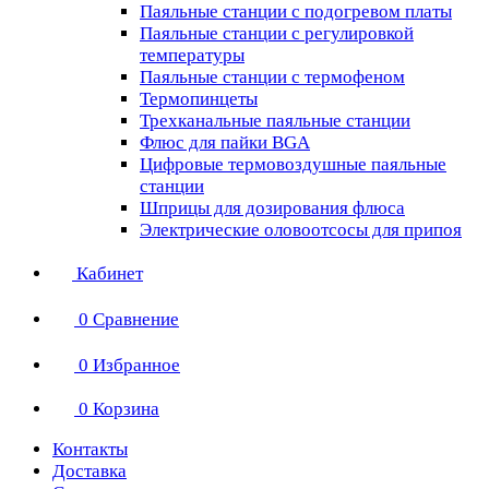
Паяльные станции с подогревом платы
Паяльные станции с регулировкой
температуры
Паяльные станции с термофеном
Термопинцеты
Трехканальные паяльные станции
Флюс для пайки BGA
Цифровые термовоздушные паяльные
станции
Шприцы для дозирования флюса
Электрические оловоотсосы для припоя
Кабинет
0
Сравнение
0
Избранное
0
Корзина
Контакты
Доставка