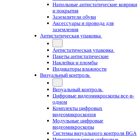
Напольные антистатические коврики
и покрытия
Заземлители обуви
Аксессуары и провода для
заземления
Антистатическая упаковка
Антистатическая упаковка
Пакеты антистатические
Наклейки и пломбы
Индикаторы влажности
Визуальный контроль
Визуальный контроль
Цифровые видеомикроскопы все-в-
одном
Комплекты цифровых
видеомикроскопов
Модульные цифровые
видеомикроскопы
Cистемы визуального контроля BGA
Инвертированные цифровые