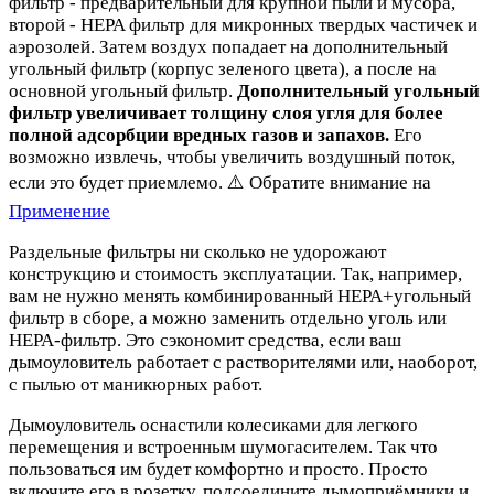
фильтр - предварительный для крупной пыли и мусора,
второй - HEPA фильтр для микронных твердых частичек и
аэрозолей. Затем воздух попадает на дополнительный
угольный фильтр (корпус зеленого цвета), а после на
основной угольный фильтр.
Дополнительный угольный
фильтр увеличивает толщину слоя угля для более
полной адсорбции вредных газов и запахов.
Его
возможно извлечь, чтобы увеличить воздушный поток,
если это будет приемлемо. ⚠️ Обратите внимание на
Применение
Раздельные фильтры ни сколько не удорожают
конструкцию и стоимость эксплуатации. Так, например,
вам не нужно менять комбинированный HEPA+угольный
фильтр в сборе, а можно заменить отдельно уголь или
HEPA-фильтр. Это сэкономит средства, если ваш
дымоуловитель работает с растворителями или, наоборот,
с пылью от маникюрных работ.
Дымоуловитель оснастили колесиками для легкого
перемещения и встроенным шумогасителем. Так что
пользоваться им будет комфортно и просто. Просто
включите его в розетку, подсоедините дымоприёмники и