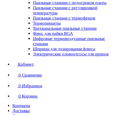
Паяльные станции с подогревом платы
Паяльные станции с регулировкой
температуры
Паяльные станции с термофеном
Термопинцеты
Трехканальные паяльные станции
Флюс для пайки BGA
Цифровые термовоздушные паяльные
станции
Шприцы для дозирования флюса
Электрические оловоотсосы для припоя
Кабинет
0
Сравнение
0
Избранное
0
Корзина
Контакты
Доставка