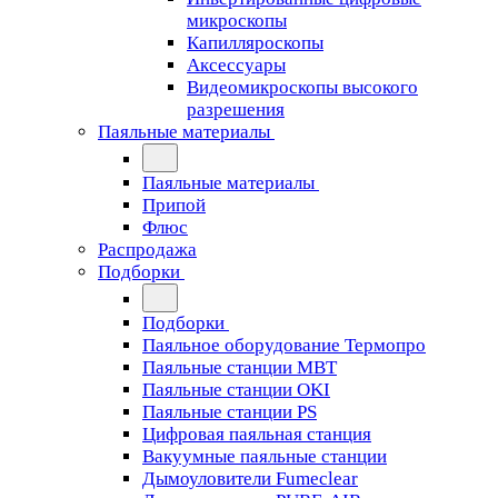
микроскопы
Капилляроскопы
Аксессуары
Видеомикроскопы высокого
разрешения
Паяльные материалы
Паяльные материалы
Припой
Флюс
Распродажа
Подборки
Подборки
Паяльное оборудование Термопро
Паяльные станции MBT
Паяльные станции OKI
Паяльные станции PS
Цифровая паяльная станция
Вакуумные паяльные станции
Дымоуловители Fumeclear