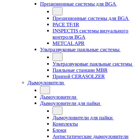
Прецизионные системы для BGA
Прецизионные системы для BGA
PACE TF/IR
INSPECTIS системы визуального
контроля BGA
METCAL APR
Ультразвуковые паяльные системы
Ультразвуковые паяльные системы
Паяльные станции MBR
Припой CERASOLZER
Дымоуловители
Дымоуловители
Дымоуловители для пайки
Дымоуловители для пайки
Комплекты
Блоки
Антистатические дымоуловители