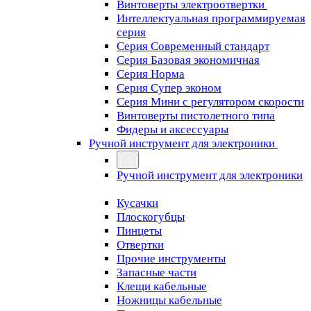
Винтоверты электроотвертки
Интеллектуальная программируемая
серия
Серия Современный стандарт
Серия Базовая экономичная
Серия Норма
Серия Cупер эконом
Серия Мини с регулятором скорости
Винтоверты пистолетного типа
Фидеры и аксессуары
Ручной инструмент для электроники
Ручной инструмент для электроники
Кусачки
Плоскогубцы
Пинцеты
Отвертки
Прочие инструменты
Запасные части
Клещи кабельные
Ножницы кабельные