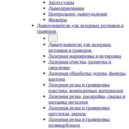
Аксессуары
Дымоприемники
Центральное дымоудаление
Фильтры
Дымоуловители для лазерных резчиков и
граверов
Дымоуловители для лазерных
резчиков и граверов
Лазерная маркировка и кодировка
Лазерная очистка, разметка и
сверление
Лазерная обработка дерева, фанеры,
картона
Лазерная резка и гравировка
пластика, композитных материалов
Лазерная резка, раскройка, сварка и
наплавка металлов
Лазерная резка и гравировка
оргстекла, акрила
Лазерная резка и гравировка
поликарбоната