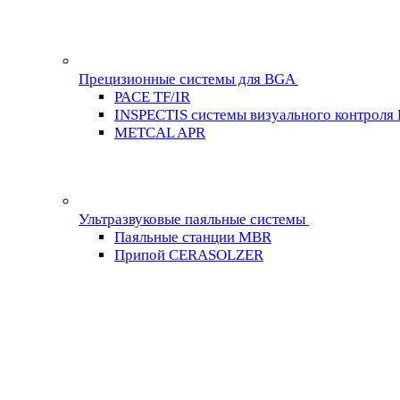
Прецизионные системы для BGA
PACE TF/IR
INSPECTIS системы визуального контроля
METCAL APR
Ультразвуковые паяльные системы
Паяльные станции MBR
Припой CERASOLZER