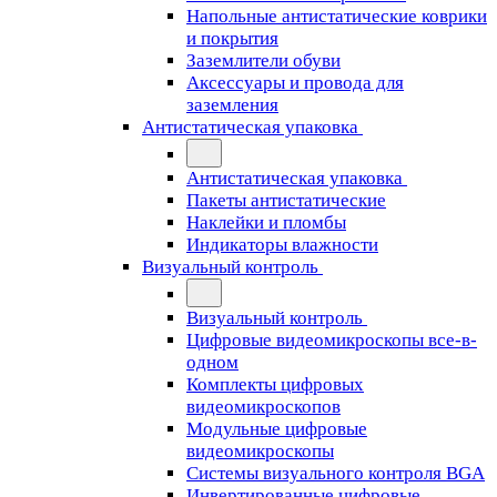
Напольные антистатические коврики
и покрытия
Заземлители обуви
Аксессуары и провода для
заземления
Антистатическая упаковка
Антистатическая упаковка
Пакеты антистатические
Наклейки и пломбы
Индикаторы влажности
Визуальный контроль
Визуальный контроль
Цифровые видеомикроскопы все-в-
одном
Комплекты цифровых
видеомикроскопов
Модульные цифровые
видеомикроскопы
Cистемы визуального контроля BGA
Инвертированные цифровые