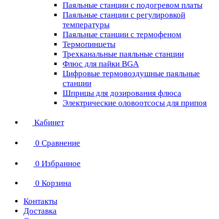
Паяльные станции с подогревом платы
Паяльные станции с регулировкой
температуры
Паяльные станции с термофеном
Термопинцеты
Трехканальные паяльные станции
Флюс для пайки BGA
Цифровые термовоздушные паяльные
станции
Шприцы для дозирования флюса
Электрические оловоотсосы для припоя
Кабинет
0
Сравнение
0
Избранное
0
Корзина
Контакты
Доставка