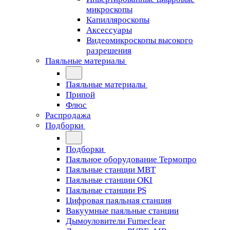
микроскопы
Капилляроскопы
Аксессуары
Видеомикроскопы высокого
разрешения
Паяльные материалы
Паяльные материалы
Припой
Флюс
Распродажа
Подборки
Подборки
Паяльное оборудование Термопро
Паяльные станции MBT
Паяльные станции OKI
Паяльные станции PS
Цифровая паяльная станция
Вакуумные паяльные станции
Дымоуловители Fumeclear