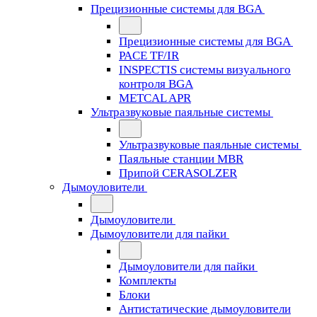
Прецизионные системы для BGA
Прецизионные системы для BGA
PACE TF/IR
INSPECTIS системы визуального
контроля BGA
METCAL APR
Ультразвуковые паяльные системы
Ультразвуковые паяльные системы
Паяльные станции MBR
Припой CERASOLZER
Дымоуловители
Дымоуловители
Дымоуловители для пайки
Дымоуловители для пайки
Комплекты
Блоки
Антистатические дымоуловители