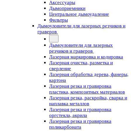
Аксессуары
Дымоприемники
Центральное дымоудаление
Фильтры
Дымоуловители для лазерных резчиков и
граверов
Дымоуловители для лазерных
резчиков и граверов
Лазерная маркировка и кодировка
Лазерная очистка, разметка и
сверление
Лазерная обработка дерева, фанеры,
картона
Лазерная резка и гравировка
пластика, композитных материалов
Лазерная резка, раскройка, сварка и
наплавка металлов
Лазерная резка и гравировка
оргстекла, акрила
Лазерная резка и гравировка
поликарбоната