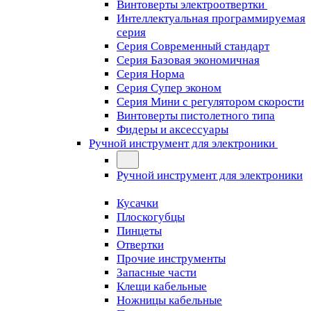
Винтоверты электроотвертки
Интеллектуальная программируемая
серия
Серия Современный стандарт
Серия Базовая экономичная
Серия Норма
Серия Cупер эконом
Серия Мини с регулятором скорости
Винтоверты пистолетного типа
Фидеры и аксессуары
Ручной инструмент для электроники
Ручной инструмент для электроники
Кусачки
Плоскогубцы
Пинцеты
Отвертки
Прочие инструменты
Запасные части
Клещи кабельные
Ножницы кабельные