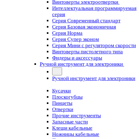
Винтоверты электроотвертки
Интеллектуальная программируемая
серия
Серия Современный стандарт
Серия Базовая экономичная
Серия Норма
Серия Cупер эконом
Серия Мини с регулятором скорости
Винтоверты пистолетного типа
Фидеры и аксессуары
Ручной инструмент для электроники
Ручной инструмент для электроники
Кусачки
Плоскогубцы
Пинцеты
Отвертки
Прочие инструменты
Запасные части
Клещи кабельные
Ножницы кабельные