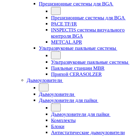
Прецизионные системы для BGA
Прецизионные системы для BGA
PACE TF/IR
INSPECTIS системы визуального
контроля BGA
METCAL APR
Ультразвуковые паяльные системы
Ультразвуковые паяльные системы
Паяльные станции MBR
Припой CERASOLZER
Дымоуловители
Дымоуловители
Дымоуловители для пайки
Дымоуловители для пайки
Комплекты
Блоки
Антистатические дымоуловители