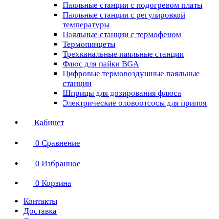
Паяльные станции с подогревом платы
Паяльные станции с регулировкой
температуры
Паяльные станции с термофеном
Термопинцеты
Трехканальные паяльные станции
Флюс для пайки BGA
Цифровые термовоздушные паяльные
станции
Шприцы для дозирования флюса
Электрические оловоотсосы для припоя
Кабинет
0
Сравнение
0
Избранное
0
Корзина
Контакты
Доставка