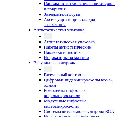
Напольные антистатические коврики
и покрытия
Заземлители обуви
Аксессуары и провода для
заземления
Антистатическая упаковка
Антистатическая упаковка
Пакеты антистатические
Наклейки и пломбы
Индикаторы влажности
Визуальный контроль
Визуальный контроль
Цифровые видеомикроскопы все-в-
одном
Комплекты цифровых
видеомикроскопов
Модульные цифровые
видеомикроскопы
Cистемы визуального контроля BGA
Инвертированные цифровые