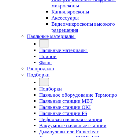
микроскопы
Капилляроскопы
Аксессуары
Видеомикроскопы высокого
разрешения
Паяльные материалы
Паяльные материалы
Припой
Флюс
Распродажа
Подборки
Подборки
Паяльное оборудование Термопро
Паяльные станции MBT
Паяльные станции OKI
Паяльные станции PS
Цифровая паяльная станция
Вакуумные паяльные станции
Дымоуловители Fumeclear