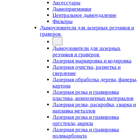
Аксессуары
Дымоприемники
Центральное дымоудаление
Фильтры
Дымоуловители для лазерных резчиков и
граверов
Дымоуловители для лазерных
резчиков и граверов
Лазерная маркировка и кодировка
Лазерная очистка, разметка и
сверление
Лазерная обработка дерева, фанеры,
картона
Лазерная резка и гравировка
пластика, композитных материалов
Лазерная резка, раскройка, сварка и
наплавка металлов
Лазерная резка и гравировка
оргстекла, акрила
Лазерная резка и гравировка
поликарбоната