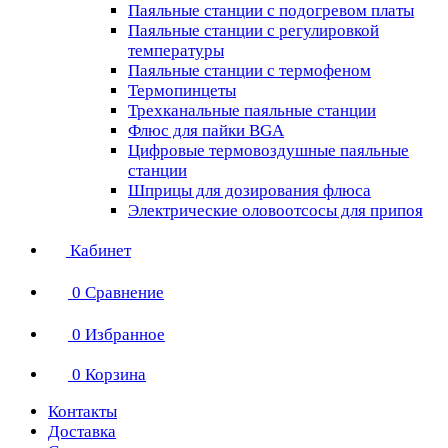
Паяльные станции с подогревом платы
Паяльные станции с регулировкой
температуры
Паяльные станции с термофеном
Термопинцеты
Трехканальные паяльные станции
Флюс для пайки BGA
Цифровые термовоздушные паяльные
станции
Шприцы для дозирования флюса
Электрические оловоотсосы для припоя
Кабинет
0
Сравнение
0
Избранное
0
Корзина
Контакты
Доставка