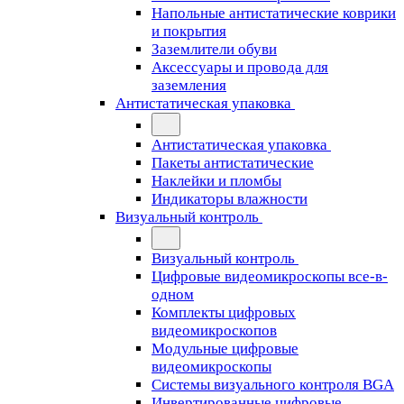
Напольные антистатические коврики
и покрытия
Заземлители обуви
Аксессуары и провода для
заземления
Антистатическая упаковка
Антистатическая упаковка
Пакеты антистатические
Наклейки и пломбы
Индикаторы влажности
Визуальный контроль
Визуальный контроль
Цифровые видеомикроскопы все-в-
одном
Комплекты цифровых
видеомикроскопов
Модульные цифровые
видеомикроскопы
Cистемы визуального контроля BGA
Инвертированные цифровые