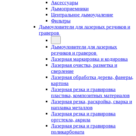
Аксессуары
Дымоприемники
Центральное дымоудаление
Фильтры
Дымоуловители для лазерных резчиков и
граверов
Дымоуловители для лазерных
резчиков и граверов
Лазерная маркировка и кодировка
Лазерная очистка, разметка и
сверление
Лазерная обработка дерева, фанеры,
картона
Лазерная резка и гравировка
пластика, композитных материалов
Лазерная резка, раскройка, сварка и
наплавка металлов
Лазерная резка и гравировка
оргстекла, акрила
Лазерная резка и гравировка
поликарбоната