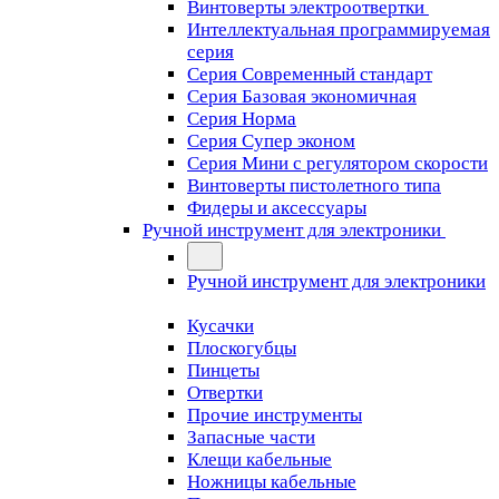
Винтоверты электроотвертки
Интеллектуальная программируемая
серия
Серия Современный стандарт
Серия Базовая экономичная
Серия Норма
Серия Cупер эконом
Серия Мини с регулятором скорости
Винтоверты пистолетного типа
Фидеры и аксессуары
Ручной инструмент для электроники
Ручной инструмент для электроники
Кусачки
Плоскогубцы
Пинцеты
Отвертки
Прочие инструменты
Запасные части
Клещи кабельные
Ножницы кабельные