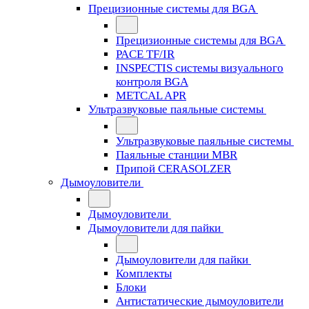
Прецизионные системы для BGA
Прецизионные системы для BGA
PACE TF/IR
INSPECTIS системы визуального
контроля BGA
METCAL APR
Ультразвуковые паяльные системы
Ультразвуковые паяльные системы
Паяльные станции MBR
Припой CERASOLZER
Дымоуловители
Дымоуловители
Дымоуловители для пайки
Дымоуловители для пайки
Комплекты
Блоки
Антистатические дымоуловители