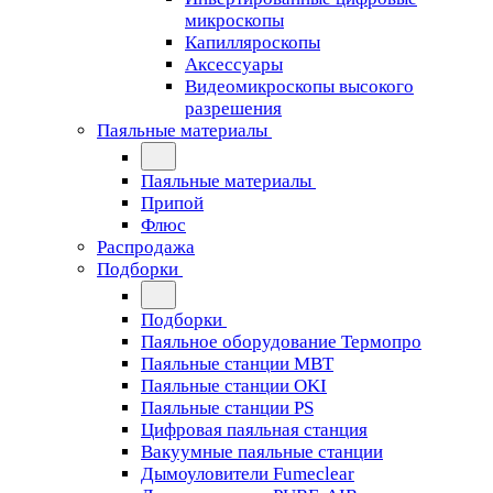
микроскопы
Капилляроскопы
Аксессуары
Видеомикроскопы высокого
разрешения
Паяльные материалы
Паяльные материалы
Припой
Флюс
Распродажа
Подборки
Подборки
Паяльное оборудование Термопро
Паяльные станции MBT
Паяльные станции OKI
Паяльные станции PS
Цифровая паяльная станция
Вакуумные паяльные станции
Дымоуловители Fumeclear