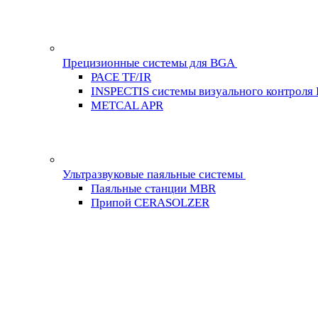
Прецизионные системы для BGA
PACE TF/IR
INSPECTIS системы визуального контроля
METCAL APR
Ультразвуковые паяльные системы
Паяльные станции MBR
Припой CERASOLZER