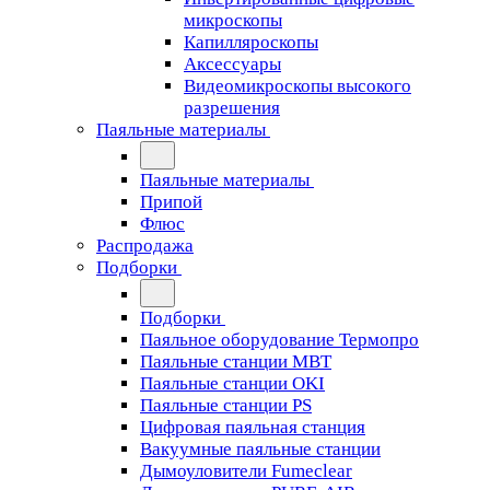
микроскопы
Капилляроскопы
Аксессуары
Видеомикроскопы высокого
разрешения
Паяльные материалы
Паяльные материалы
Припой
Флюс
Распродажа
Подборки
Подборки
Паяльное оборудование Термопро
Паяльные станции MBT
Паяльные станции OKI
Паяльные станции PS
Цифровая паяльная станция
Вакуумные паяльные станции
Дымоуловители Fumeclear