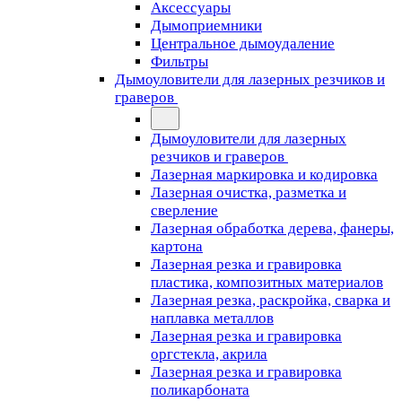
Аксессуары
Дымоприемники
Центральное дымоудаление
Фильтры
Дымоуловители для лазерных резчиков и
граверов
Дымоуловители для лазерных
резчиков и граверов
Лазерная маркировка и кодировка
Лазерная очистка, разметка и
сверление
Лазерная обработка дерева, фанеры,
картона
Лазерная резка и гравировка
пластика, композитных материалов
Лазерная резка, раскройка, сварка и
наплавка металлов
Лазерная резка и гравировка
оргстекла, акрила
Лазерная резка и гравировка
поликарбоната