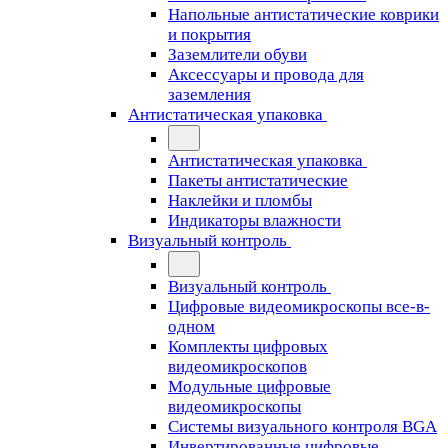
Напольные антистатические коврики
и покрытия
Заземлители обуви
Аксессуары и провода для
заземления
Антистатическая упаковка
Антистатическая упаковка
Пакеты антистатические
Наклейки и пломбы
Индикаторы влажности
Визуальный контроль
Визуальный контроль
Цифровые видеомикроскопы все-в-
одном
Комплекты цифровых
видеомикроскопов
Модульные цифровые
видеомикроскопы
Cистемы визуального контроля BGA
Инвертированные цифровые