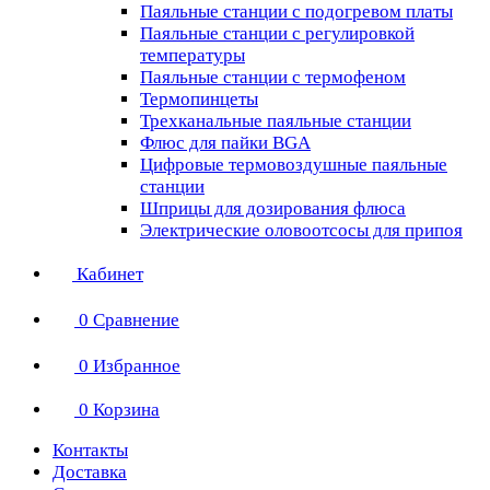
Паяльные станции с подогревом платы
Паяльные станции с регулировкой
температуры
Паяльные станции с термофеном
Термопинцеты
Трехканальные паяльные станции
Флюс для пайки BGA
Цифровые термовоздушные паяльные
станции
Шприцы для дозирования флюса
Электрические оловоотсосы для припоя
Кабинет
0
Сравнение
0
Избранное
0
Корзина
Контакты
Доставка