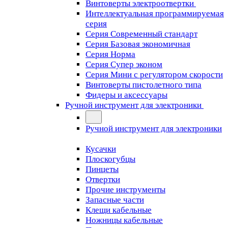
Винтоверты электроотвертки
Интеллектуальная программируемая
серия
Серия Современный стандарт
Серия Базовая экономичная
Серия Норма
Серия Cупер эконом
Серия Мини с регулятором скорости
Винтоверты пистолетного типа
Фидеры и аксессуары
Ручной инструмент для электроники
Ручной инструмент для электроники
Кусачки
Плоскогубцы
Пинцеты
Отвертки
Прочие инструменты
Запасные части
Клещи кабельные
Ножницы кабельные