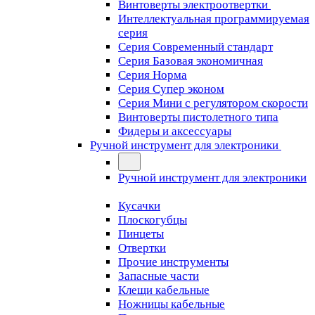
Винтоверты электроотвертки
Интеллектуальная программируемая
серия
Серия Современный стандарт
Серия Базовая экономичная
Серия Норма
Серия Cупер эконом
Серия Мини с регулятором скорости
Винтоверты пистолетного типа
Фидеры и аксессуары
Ручной инструмент для электроники
Ручной инструмент для электроники
Кусачки
Плоскогубцы
Пинцеты
Отвертки
Прочие инструменты
Запасные части
Клещи кабельные
Ножницы кабельные