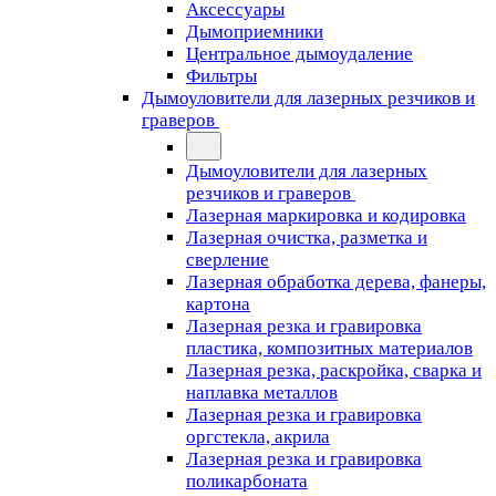
Аксессуары
Дымоприемники
Центральное дымоудаление
Фильтры
Дымоуловители для лазерных резчиков и
граверов
Дымоуловители для лазерных
резчиков и граверов
Лазерная маркировка и кодировка
Лазерная очистка, разметка и
сверление
Лазерная обработка дерева, фанеры,
картона
Лазерная резка и гравировка
пластика, композитных материалов
Лазерная резка, раскройка, сварка и
наплавка металлов
Лазерная резка и гравировка
оргстекла, акрила
Лазерная резка и гравировка
поликарбоната