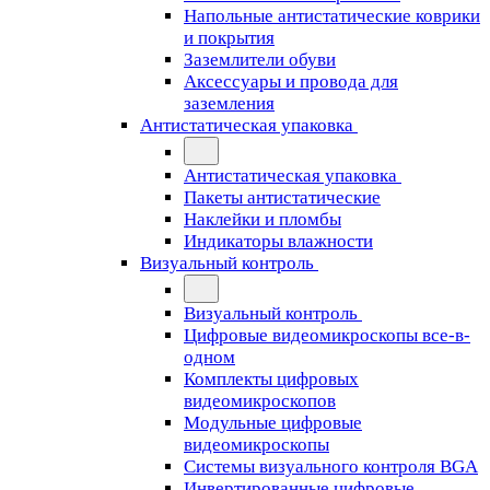
Напольные антистатические коврики
и покрытия
Заземлители обуви
Аксессуары и провода для
заземления
Антистатическая упаковка
Антистатическая упаковка
Пакеты антистатические
Наклейки и пломбы
Индикаторы влажности
Визуальный контроль
Визуальный контроль
Цифровые видеомикроскопы все-в-
одном
Комплекты цифровых
видеомикроскопов
Модульные цифровые
видеомикроскопы
Cистемы визуального контроля BGA
Инвертированные цифровые