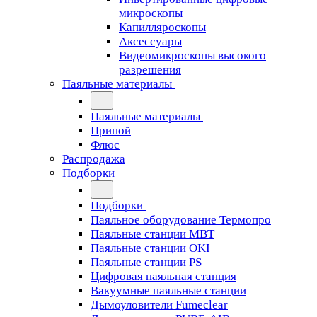
микроскопы
Капилляроскопы
Аксессуары
Видеомикроскопы высокого
разрешения
Паяльные материалы
Паяльные материалы
Припой
Флюс
Распродажа
Подборки
Подборки
Паяльное оборудование Термопро
Паяльные станции MBT
Паяльные станции OKI
Паяльные станции PS
Цифровая паяльная станция
Вакуумные паяльные станции
Дымоуловители Fumeclear