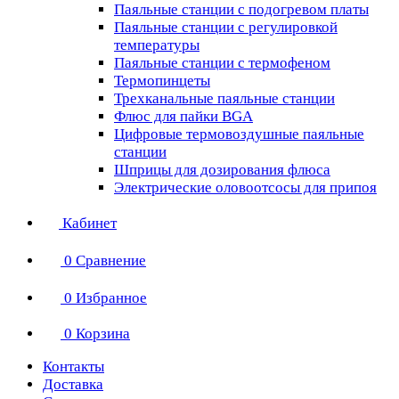
Паяльные станции с подогревом платы
Паяльные станции с регулировкой
температуры
Паяльные станции с термофеном
Термопинцеты
Трехканальные паяльные станции
Флюс для пайки BGA
Цифровые термовоздушные паяльные
станции
Шприцы для дозирования флюса
Электрические оловоотсосы для припоя
Кабинет
0
Сравнение
0
Избранное
0
Корзина
Контакты
Доставка