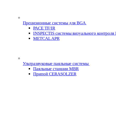
Прецизионные системы для BGA
PACE TF/IR
INSPECTIS системы визуального контроля
METCAL APR
Ультразвуковые паяльные системы
Паяльные станции MBR
Припой CERASOLZER