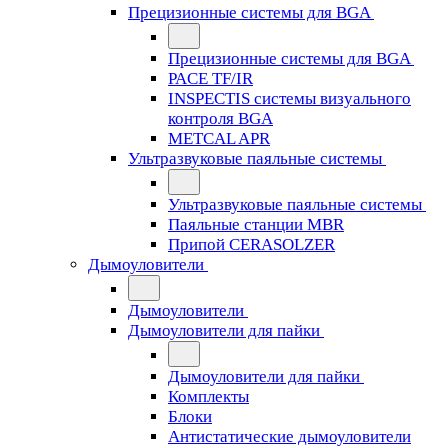
Прецизионные системы для BGA
Прецизионные системы для BGA
PACE TF/IR
INSPECTIS системы визуального
контроля BGA
METCAL APR
Ультразвуковые паяльные системы
Ультразвуковые паяльные системы
Паяльные станции MBR
Припой CERASOLZER
Дымоуловители
Дымоуловители
Дымоуловители для пайки
Дымоуловители для пайки
Комплекты
Блоки
Антистатические дымоуловители