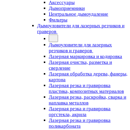
Аксессуары
Дымоприемники
Центральное дымоудаление
Фильтры
Дымоуловители для лазерных резчиков и
граверов
Дымоуловители для лазерных
резчиков и граверов
Лазерная маркировка и кодировка
Лазерная очистка, разметка и
сверление
Лазерная обработка дерева, фанеры,
картона
Лазерная резка и гравировка
пластика, композитных материалов
Лазерная резка, раскройка, сварка и
наплавка металлов
Лазерная резка и гравировка
оргстекла, акрила
Лазерная резка и гравировка
поликарбоната