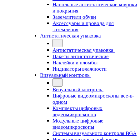
Напольные антистатические коврики
и покрытия
Заземлители обуви
Аксессуары и провода для
заземления
Антистатическая упаковка
Антистатическая упаковка
Пакеты антистатические
Наклейки и пломбы
Индикаторы влажности
Визуальный контроль
Визуальный контроль
Цифровые видеомикроскопы все-в-
одном
Комплекты цифровых
видеомикроскопов
Модульные цифровые
видеомикроскопы
Cистемы визуального контроля BGA
Инвертированные цифровые