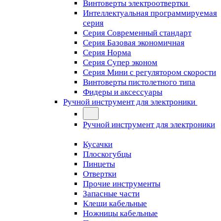
Винтоверты электроотвертки
Интеллектуальная программируемая
серия
Серия Современный стандарт
Серия Базовая экономичная
Серия Норма
Серия Cупер эконом
Серия Мини с регулятором скорости
Винтоверты пистолетного типа
Фидеры и аксессуары
Ручной инструмент для электроники
Ручной инструмент для электроники
Кусачки
Плоскогубцы
Пинцеты
Отвертки
Прочие инструменты
Запасные части
Клещи кабельные
Ножницы кабельные