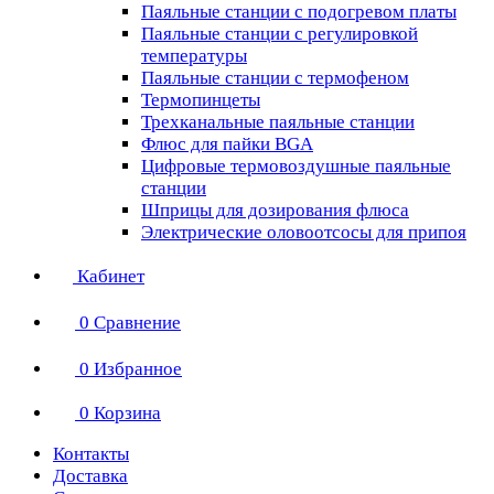
Паяльные станции с подогревом платы
Паяльные станции с регулировкой
температуры
Паяльные станции с термофеном
Термопинцеты
Трехканальные паяльные станции
Флюс для пайки BGA
Цифровые термовоздушные паяльные
станции
Шприцы для дозирования флюса
Электрические оловоотсосы для припоя
Кабинет
0
Сравнение
0
Избранное
0
Корзина
Контакты
Доставка