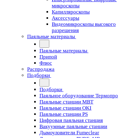
микроскопы
Капилляроскопы
Аксессуары
Видеомикроскопы высокого
разрешения
Паяльные материалы
Паяльные материалы
Припой
Флюс
Распродажа
Подборки
Подборки
Паяльное оборудование Термопро
Паяльные станции MBT
Паяльные станции OKI
Паяльные станции PS
Цифровая паяльная станция
Вакуумные паяльные станции
Дымоуловители Fumeclear