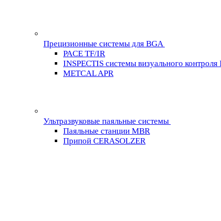
Прецизионные системы для BGA
PACE TF/IR
INSPECTIS системы визуального контроля
METCAL APR
Ультразвуковые паяльные системы
Паяльные станции MBR
Припой CERASOLZER