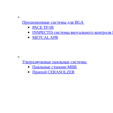
Прецизионные системы для BGA
PACE TF/IR
INSPECTIS системы визуального контроля
METCAL APR
Ультразвуковые паяльные системы
Паяльные станции MBR
Припой CERASOLZER