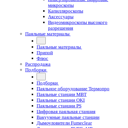
микроскопы
Капилляроскопы
Аксессуары
Видеомикроскопы высокого
разрешения
Паяльные материалы
Паяльные материалы
Припой
Флюс
Распродажа
Подборки
Подборки
Паяльное оборудование Термопро
Паяльные станции MBT
Паяльные станции OKI
Паяльные станции PS
Цифровая паяльная станция
Вакуумные паяльные станции
Дымоуловители Fumeclear