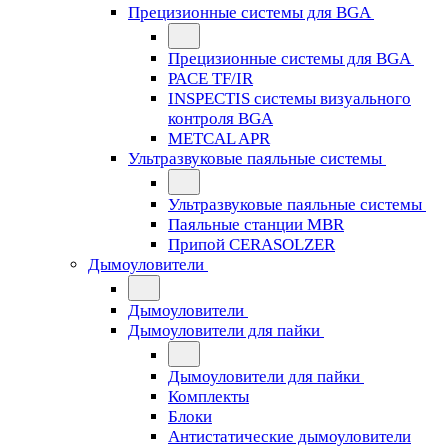
Прецизионные системы для BGA
Прецизионные системы для BGA
PACE TF/IR
INSPECTIS системы визуального
контроля BGA
METCAL APR
Ультразвуковые паяльные системы
Ультразвуковые паяльные системы
Паяльные станции MBR
Припой CERASOLZER
Дымоуловители
Дымоуловители
Дымоуловители для пайки
Дымоуловители для пайки
Комплекты
Блоки
Антистатические дымоуловители