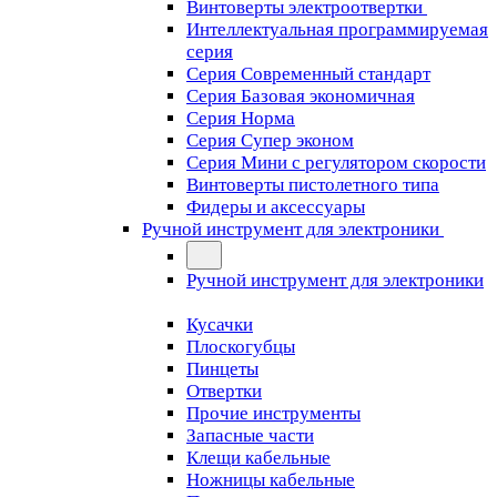
Винтоверты электроотвертки
Интеллектуальная программируемая
серия
Серия Современный стандарт
Серия Базовая экономичная
Серия Норма
Серия Cупер эконом
Серия Мини с регулятором скорости
Винтоверты пистолетного типа
Фидеры и аксессуары
Ручной инструмент для электроники
Ручной инструмент для электроники
Кусачки
Плоскогубцы
Пинцеты
Отвертки
Прочие инструменты
Запасные части
Клещи кабельные
Ножницы кабельные