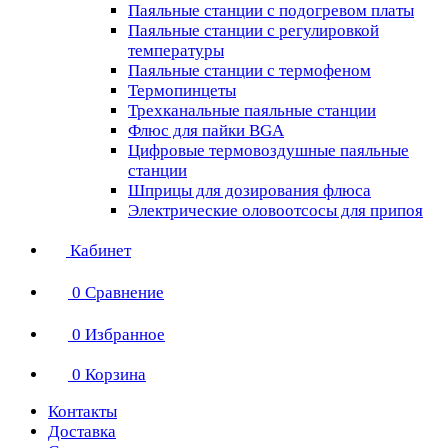
Паяльные станции с подогревом платы
Паяльные станции с регулировкой
температуры
Паяльные станции с термофеном
Термопинцеты
Трехканальные паяльные станции
Флюс для пайки BGA
Цифровые термовоздушные паяльные
станции
Шприцы для дозирования флюса
Электрические оловоотсосы для припоя
Кабинет
0
Сравнение
0
Избранное
0
Корзина
Контакты
Доставка