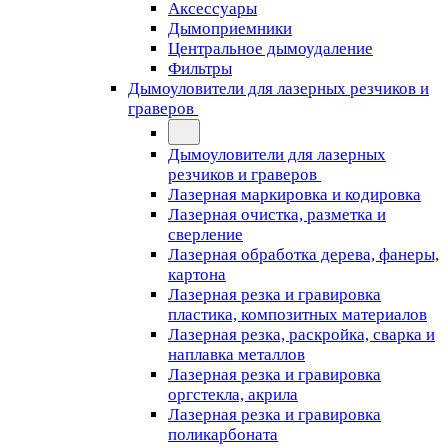
Аксессуары
Дымоприемники
Центральное дымоудаление
Фильтры
Дымоуловители для лазерных резчиков и
граверов
Дымоуловители для лазерных
резчиков и граверов
Лазерная маркировка и кодировка
Лазерная очистка, разметка и
сверление
Лазерная обработка дерева, фанеры,
картона
Лазерная резка и гравировка
пластика, композитных материалов
Лазерная резка, раскройка, сварка и
наплавка металлов
Лазерная резка и гравировка
оргстекла, акрила
Лазерная резка и гравировка
поликарбоната