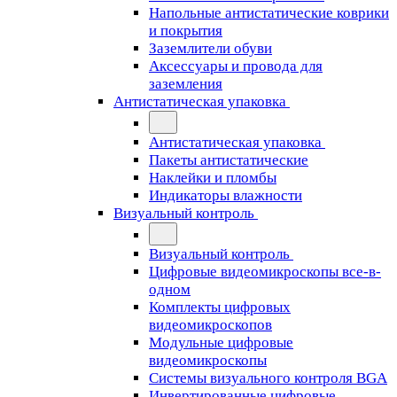
Напольные антистатические коврики
и покрытия
Заземлители обуви
Аксессуары и провода для
заземления
Антистатическая упаковка
Антистатическая упаковка
Пакеты антистатические
Наклейки и пломбы
Индикаторы влажности
Визуальный контроль
Визуальный контроль
Цифровые видеомикроскопы все-в-
одном
Комплекты цифровых
видеомикроскопов
Модульные цифровые
видеомикроскопы
Cистемы визуального контроля BGA
Инвертированные цифровые