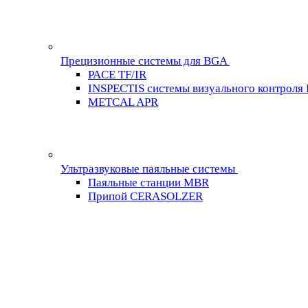
Прецизионные системы для BGA
PACE TF/IR
INSPECTIS системы визуального контроля
METCAL APR
Ультразвуковые паяльные системы
Паяльные станции MBR
Припой CERASOLZER