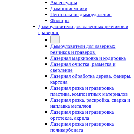
Аксессуары
Дымоприемники
Центральное дымоудаление
Фильтры
Дымоуловители для лазерных резчиков и
граверов
Дымоуловители для лазерных
резчиков и граверов
Лазерная маркировка и кодировка
Лазерная очистка, разметка и
сверление
Лазерная обработка дерева, фанеры,
картона
Лазерная резка и гравировка
пластика, композитных материалов
Лазерная резка, раскройка, сварка и
наплавка металлов
Лазерная резка и гравировка
оргстекла, акрила
Лазерная резка и гравировка
поликарбоната