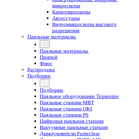
микроскопы
Капилляроскопы
Аксессуары
Видеомикроскопы высокого
разрешения
Паяльные материалы
Паяльные материалы
Припой
Флюс
Распродажа
Подборки
Подборки
Паяльное оборудование Термопро
Паяльные станции MBT
Паяльные станции OKI
Паяльные станции PS
Цифровая паяльная станция
Вакуумные паяльные станции
Дымоуловители Fumeclear