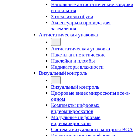
Напольные антистатические коврики
и покрытия
Заземлители обуви
Аксессуары и провода для
заземления
Антистатическая упаковка
Антистатическая упаковка
Пакеты антистатические
Наклейки и пломбы
Индикаторы влажности
Визуальный контроль
Визуальный контроль
Цифровые видеомикроскопы все-в-
одном
Комплекты цифровых
видеомикроскопов
Модульные цифровые
видеомикроскопы
Cистемы визуального контроля BGA
Инвертированные цифровые