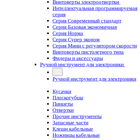
Винтоверты электроотвертки
Интеллектуальная программируемая
серия
Серия Современный стандарт
Серия Базовая экономичная
Серия Норма
Серия Cупер эконом
Серия Мини с регулятором скорости
Винтоверты пистолетного типа
Фидеры и аксессуары
Ручной инструмент для электроники
Ручной инструмент для электроники
Кусачки
Плоскогубцы
Пинцеты
Отвертки
Прочие инструменты
Запасные части
Клещи кабельные
Ножницы кабельные