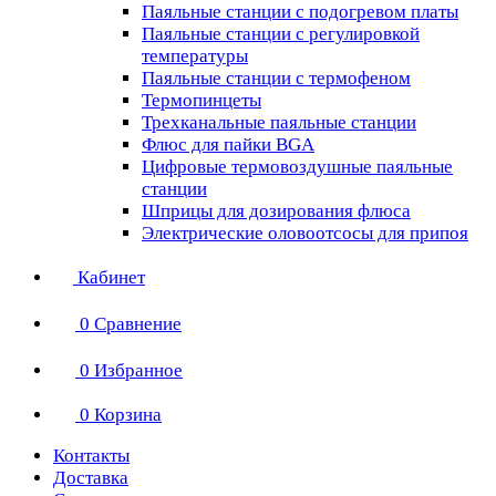
Паяльные станции с подогревом платы
Паяльные станции с регулировкой
температуры
Паяльные станции с термофеном
Термопинцеты
Трехканальные паяльные станции
Флюс для пайки BGA
Цифровые термовоздушные паяльные
станции
Шприцы для дозирования флюса
Электрические оловоотсосы для припоя
Кабинет
0
Сравнение
0
Избранное
0
Корзина
Контакты
Доставка