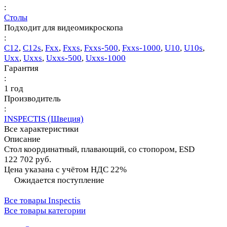
:
Столы
Подходит для видеомикроскопа
:
C12
,
С12s
,
Fхх
,
Fххs
,
Fххs-500
,
Fххs-1000
,
U10
,
U10s
,
Uхх
,
Uххs
,
Uххs-500
,
Uххs-1000
Гарантия
:
1 год
Производитель
:
INSPECTIS (Швеция)
Все характеристики
Описание
Стол координатный, плавающий, со стопором, ESD
122 702 руб.
Цена указана с учётом НДС 22%
Ожидается поступление
Все товары Inspectis
Все товары категории