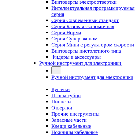
Винтоверты электроотвертки
Интеллектуальная программируемая
серия
Серия Современный стандарт
Серия Базовая экономичная
Серия Норма
Серия Cупер эконом
Серия Мини с регулятором скорости
Винтоверты пистолетного типа
Фидеры и аксессуары
Ручной инструмент для электроники
Ручной инструмент для электроники
Кусачки
Плоскогубцы
Пинцеты
Отвертки
Прочие инструменты
Запасные части
Клещи кабельные
Ножницы кабельные