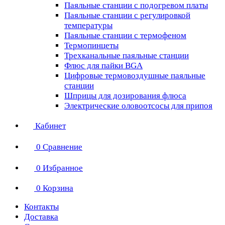
Паяльные станции с подогревом платы
Паяльные станции с регулировкой
температуры
Паяльные станции с термофеном
Термопинцеты
Трехканальные паяльные станции
Флюс для пайки BGA
Цифровые термовоздушные паяльные
станции
Шприцы для дозирования флюса
Электрические оловоотсосы для припоя
Кабинет
0
Сравнение
0
Избранное
0
Корзина
Контакты
Доставка