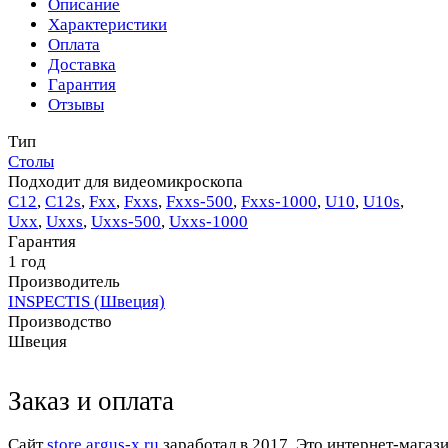
Описание
Характеристики
Оплата
Доставка
Гарантия
Отзывы
Тип
Столы
Подходит для видеомикроскопа
C12
,
С12s
,
Fхх
,
Fххs
,
Fххs-500
,
Fххs-1000
,
U10
,
U10s
,
Uхх
,
Uххs
,
Uххs-500
,
Uххs-1000
Гарантия
1 год
Производитель
INSPECTIS (Швеция)
Производство
Швеция
Заказ и оплата
Cайт
store.argus-x.ru
заработал в 2017. Это интернет-магаз