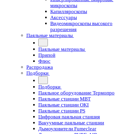
микроскопы
Капилляроскопы
Аксессуары
Видеомикроскопы высокого
разрешения
Паяльные материалы
Паяльные материалы
Припой
Флюс
Распродажа
Подборки
Подборки
Паяльное оборудование Термопро
Паяльные станции MBT
Паяльные станции OKI
Паяльные станции PS
Цифровая паяльная станция
Вакуумные паяльные станции
Дымоуловители Fumeclear