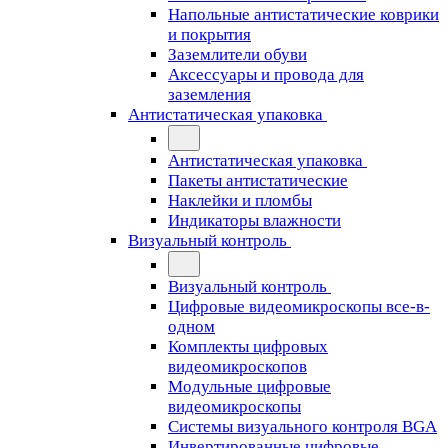
Напольные антистатические коврики
и покрытия
Заземлители обуви
Аксессуары и провода для
заземления
Антистатическая упаковка
Антистатическая упаковка
Пакеты антистатические
Наклейки и пломбы
Индикаторы влажности
Визуальный контроль
Визуальный контроль
Цифровые видеомикроскопы все-в-
одном
Комплекты цифровых
видеомикроскопов
Модульные цифровые
видеомикроскопы
Cистемы визуального контроля BGA
Инвертированные цифровые