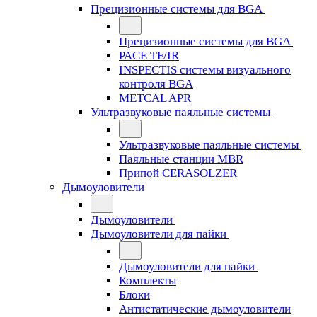
Прецизионные системы для BGA
Прецизионные системы для BGA
PACE TF/IR
INSPECTIS системы визуального
контроля BGA
METCAL APR
Ультразвуковые паяльные системы
Ультразвуковые паяльные системы
Паяльные станции MBR
Припой CERASOLZER
Дымоуловители
Дымоуловители
Дымоуловители для пайки
Дымоуловители для пайки
Комплекты
Блоки
Антистатические дымоуловители