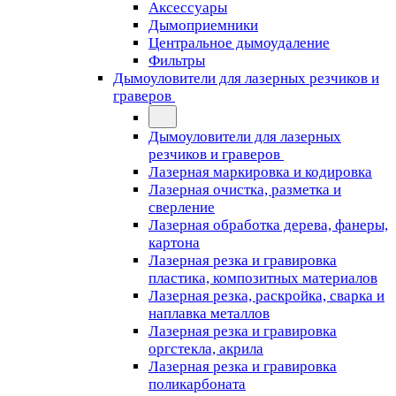
Аксессуары
Дымоприемники
Центральное дымоудаление
Фильтры
Дымоуловители для лазерных резчиков и
граверов
Дымоуловители для лазерных
резчиков и граверов
Лазерная маркировка и кодировка
Лазерная очистка, разметка и
сверление
Лазерная обработка дерева, фанеры,
картона
Лазерная резка и гравировка
пластика, композитных материалов
Лазерная резка, раскройка, сварка и
наплавка металлов
Лазерная резка и гравировка
оргстекла, акрила
Лазерная резка и гравировка
поликарбоната