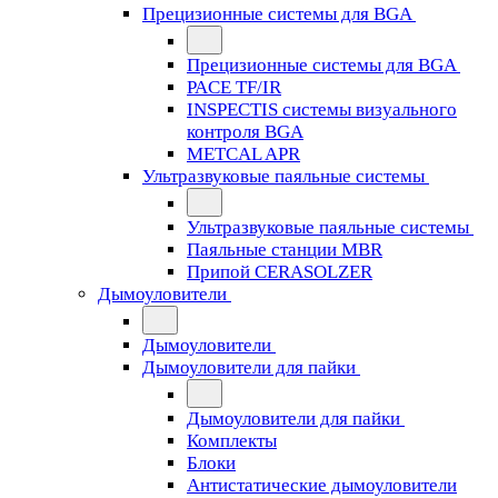
Прецизионные системы для BGA
Прецизионные системы для BGA
PACE TF/IR
INSPECTIS системы визуального
контроля BGA
METCAL APR
Ультразвуковые паяльные системы
Ультразвуковые паяльные системы
Паяльные станции MBR
Припой CERASOLZER
Дымоуловители
Дымоуловители
Дымоуловители для пайки
Дымоуловители для пайки
Комплекты
Блоки
Антистатические дымоуловители