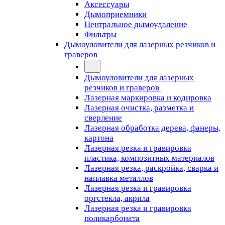
Аксессуары
Дымоприемники
Центральное дымоудаление
Фильтры
Дымоуловители для лазерных резчиков и
граверов
Дымоуловители для лазерных
резчиков и граверов
Лазерная маркировка и кодировка
Лазерная очистка, разметка и
сверление
Лазерная обработка дерева, фанеры,
картона
Лазерная резка и гравировка
пластика, композитных материалов
Лазерная резка, раскройка, сварка и
наплавка металлов
Лазерная резка и гравировка
оргстекла, акрила
Лазерная резка и гравировка
поликарбоната