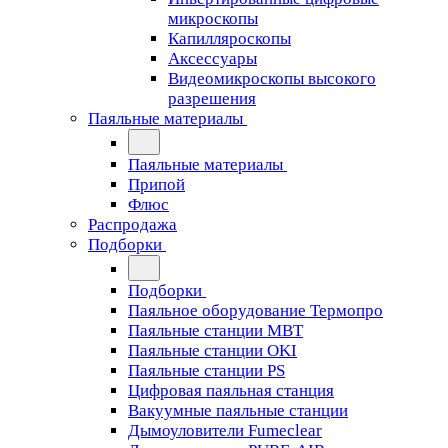
микроскопы
Капилляроскопы
Аксессуары
Видеомикроскопы высокого
разрешения
Паяльные материалы
Паяльные материалы
Припой
Флюс
Распродажа
Подборки
Подборки
Паяльное оборудование Термопро
Паяльные станции MBT
Паяльные станции OKI
Паяльные станции PS
Цифровая паяльная станция
Вакуумные паяльные станции
Дымоуловители Fumeclear