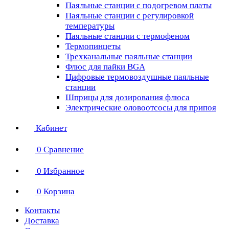
Паяльные станции с подогревом платы
Паяльные станции с регулировкой
температуры
Паяльные станции с термофеном
Термопинцеты
Трехканальные паяльные станции
Флюс для пайки BGA
Цифровые термовоздушные паяльные
станции
Шприцы для дозирования флюса
Электрические оловоотсосы для припоя
Кабинет
0
Сравнение
0
Избранное
0
Корзина
Контакты
Доставка