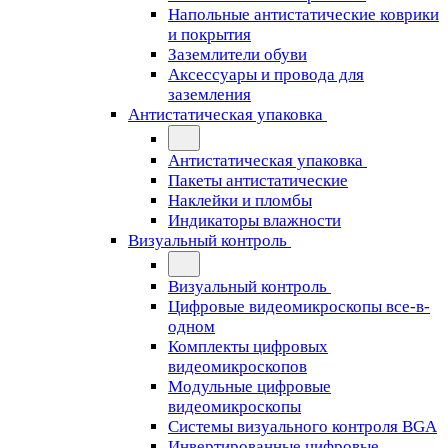
Напольные антистатические коврики
и покрытия
Заземлители обуви
Аксессуары и провода для
заземления
Антистатическая упаковка
Антистатическая упаковка
Пакеты антистатические
Наклейки и пломбы
Индикаторы влажности
Визуальный контроль
Визуальный контроль
Цифровые видеомикроскопы все-в-
одном
Комплекты цифровых
видеомикроскопов
Модульные цифровые
видеомикроскопы
Cистемы визуального контроля BGA
Инвертированные цифровые