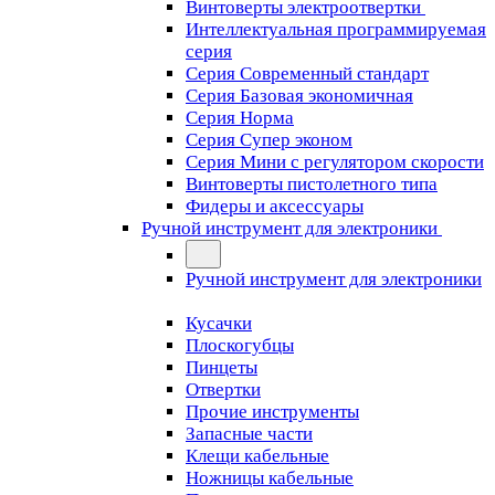
Винтоверты электроотвертки
Интеллектуальная программируемая
серия
Серия Современный стандарт
Серия Базовая экономичная
Серия Норма
Серия Cупер эконом
Серия Мини с регулятором скорости
Винтоверты пистолетного типа
Фидеры и аксессуары
Ручной инструмент для электроники
Ручной инструмент для электроники
Кусачки
Плоскогубцы
Пинцеты
Отвертки
Прочие инструменты
Запасные части
Клещи кабельные
Ножницы кабельные