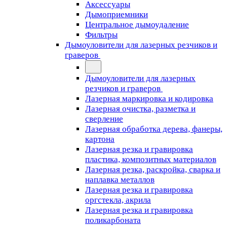
Аксессуары
Дымоприемники
Центральное дымоудаление
Фильтры
Дымоуловители для лазерных резчиков и
граверов
Дымоуловители для лазерных
резчиков и граверов
Лазерная маркировка и кодировка
Лазерная очистка, разметка и
сверление
Лазерная обработка дерева, фанеры,
картона
Лазерная резка и гравировка
пластика, композитных материалов
Лазерная резка, раскройка, сварка и
наплавка металлов
Лазерная резка и гравировка
оргстекла, акрила
Лазерная резка и гравировка
поликарбоната