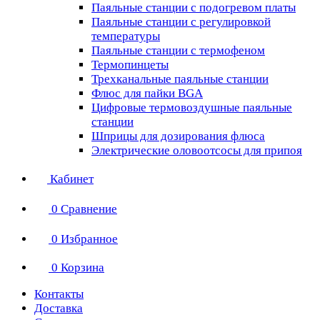
Паяльные станции с подогревом платы
Паяльные станции с регулировкой
температуры
Паяльные станции с термофеном
Термопинцеты
Трехканальные паяльные станции
Флюс для пайки BGA
Цифровые термовоздушные паяльные
станции
Шприцы для дозирования флюса
Электрические оловоотсосы для припоя
Кабинет
0
Сравнение
0
Избранное
0
Корзина
Контакты
Доставка