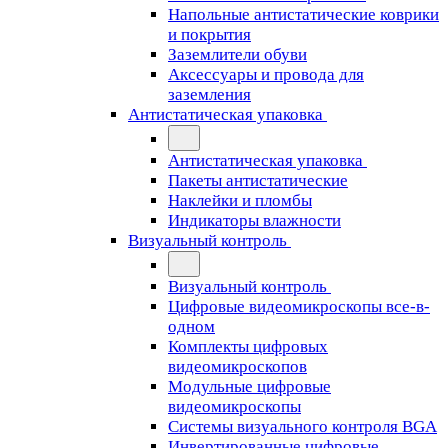
Напольные антистатические коврики
и покрытия
Заземлители обуви
Аксессуары и провода для
заземления
Антистатическая упаковка
Антистатическая упаковка
Пакеты антистатические
Наклейки и пломбы
Индикаторы влажности
Визуальный контроль
Визуальный контроль
Цифровые видеомикроскопы все-в-
одном
Комплекты цифровых
видеомикроскопов
Модульные цифровые
видеомикроскопы
Cистемы визуального контроля BGA
Инвертированные цифровые