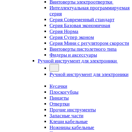
Винтоверты электроотвертки
Интеллектуальная программируемая
серия
Серия Современный стандарт
Серия Базовая экономичная
Серия Норма
Серия Cупер эконом
Серия Мини с регулятором скорости
Винтоверты пистолетного типа
Фидеры и аксессуары
Ручной инструмент для электроники
Ручной инструмент для электроники
Кусачки
Плоскогубцы
Пинцеты
Отвертки
Прочие инструменты
Запасные части
Клещи кабельные
Ножницы кабельные