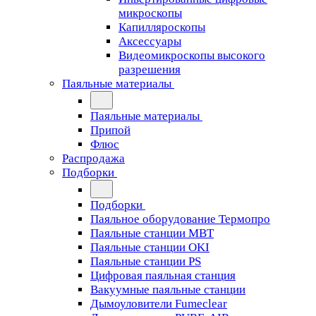
микроскопы
Капилляроскопы
Аксессуары
Видеомикроскопы высокого
разрешения
Паяльные материалы
Паяльные материалы
Припой
Флюс
Распродажа
Подборки
Подборки
Паяльное оборудование Термопро
Паяльные станции MBT
Паяльные станции OKI
Паяльные станции PS
Цифровая паяльная станция
Вакуумные паяльные станции
Дымоуловители Fumeclear