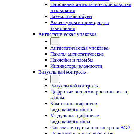
Напольные антистатические коврики
и покрытия
Заземлители обуви
Аксессуары и провода для
заземления
Антистатическая упаковка
Антистатическая упаковка
Пакеты антистатические
Наклейки и пломбы
Индикаторы влажности
Визуальный контроль
Визуальный контроль
Цифровые видеомикроскопы все-в-
одном
Комплекты цифровых
видеомикроскопов
Модульные цифровые
видеомикроскопы
Cистемы визуального контроля BGA
Инвертированные цифровые