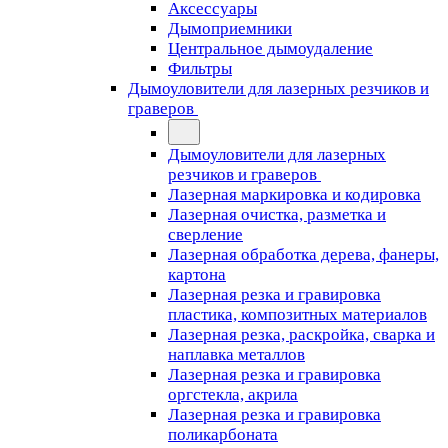
Аксессуары
Дымоприемники
Центральное дымоудаление
Фильтры
Дымоуловители для лазерных резчиков и
граверов
Дымоуловители для лазерных
резчиков и граверов
Лазерная маркировка и кодировка
Лазерная очистка, разметка и
сверление
Лазерная обработка дерева, фанеры,
картона
Лазерная резка и гравировка
пластика, композитных материалов
Лазерная резка, раскройка, сварка и
наплавка металлов
Лазерная резка и гравировка
оргстекла, акрила
Лазерная резка и гравировка
поликарбоната