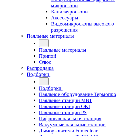
микроскопы
Капилляроскопы
Аксессуары
Видеомикроскопы высокого
разрешения
Паяльные материалы
Паяльные материалы
Припой
Флюс
Распродажа
Подборки
Подборки
Паяльное оборудование Термопро
Паяльные станции MBT
Паяльные станции OKI
Паяльные станции PS
Цифровая паяльная станция
Вакуумные паяльные станции
Дымоуловители Fumeclear