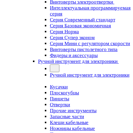
Винтоверты электроотвертки
Интеллектуальная программируемая
серия
Серия Современный стандарт
Серия Базовая экономичная
Серия Норма
Серия Cупер эконом
Серия Мини с регулятором скорости
Винтоверты пистолетного типа
Фидеры и аксессуары
Ручной инструмент для электроники
Ручной инструмент для электроники
Кусачки
Плоскогубцы
Пинцеты
Отвертки
Прочие инструменты
Запасные части
Клещи кабельные
Ножницы кабельные