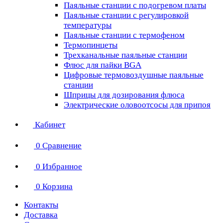
Паяльные станции с подогревом платы
Паяльные станции с регулировкой
температуры
Паяльные станции с термофеном
Термопинцеты
Трехканальные паяльные станции
Флюс для пайки BGA
Цифровые термовоздушные паяльные
станции
Шприцы для дозирования флюса
Электрические оловоотсосы для припоя
Кабинет
0
Сравнение
0
Избранное
0
Корзина
Контакты
Доставка