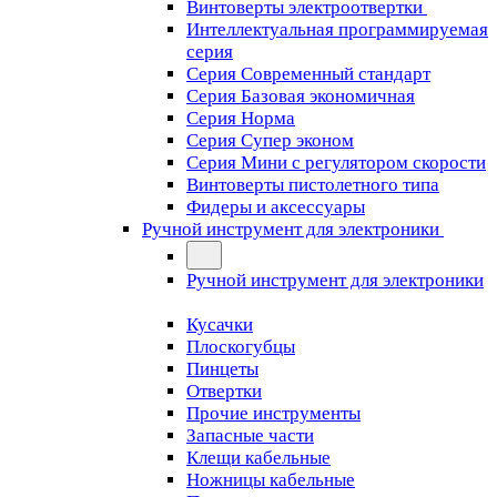
Винтоверты электроотвертки
Интеллектуальная программируемая
серия
Серия Современный стандарт
Серия Базовая экономичная
Серия Норма
Серия Cупер эконом
Серия Мини с регулятором скорости
Винтоверты пистолетного типа
Фидеры и аксессуары
Ручной инструмент для электроники
Ручной инструмент для электроники
Кусачки
Плоскогубцы
Пинцеты
Отвертки
Прочие инструменты
Запасные части
Клещи кабельные
Ножницы кабельные