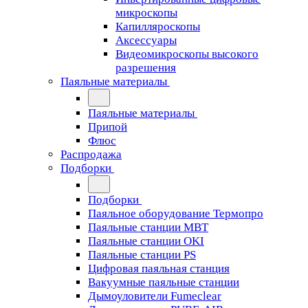
микроскопы
Капилляроскопы
Аксессуары
Видеомикроскопы высокого
разрешения
Паяльные материалы
Паяльные материалы
Припой
Флюс
Распродажа
Подборки
Подборки
Паяльное оборудование Термопро
Паяльные станции MBT
Паяльные станции OKI
Паяльные станции PS
Цифровая паяльная станция
Вакуумные паяльные станции
Дымоуловители Fumeclear