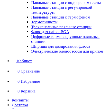
Паяльные станции с подогревом платы
Паяльные станции с регулировкой
температуры
Паяльные станции с термофеном
Термопинцеты
Трехканальные паяльные станции
Флюс для пайки BGA
Цифровые термовоздушные паяльные
станции
Шприцы для дозирования флюса
Электрические оловоотсосы для припоя
Кабинет
0
Сравнение
0
Избранное
0
Корзина
Контакты
Доставка