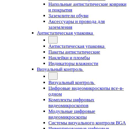
Напольные антистатические коврики
и покрытия
Заземлители обуви
Аксессуары и провода для
заземления
Антистатическая упаковка
Антистатическая упаковка
Пакеты антистатические
Наклейки и пломбы
Индикаторы влажности
Визуальный контроль
Визуальный контроль
Цифровые видеомикроскопы все-в-
одном
Комплекты цифровых
видеомикроскопов
Модульные цифровые
видеомикроскопы
Cистемы визуального контроля BGA
Инвертированные цифровые