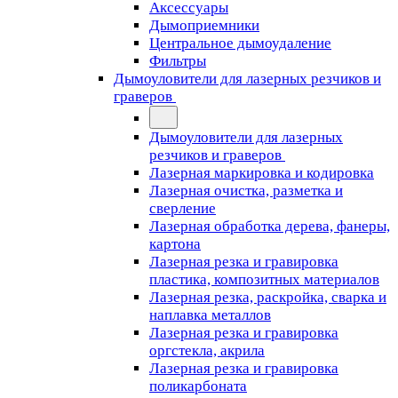
Аксессуары
Дымоприемники
Центральное дымоудаление
Фильтры
Дымоуловители для лазерных резчиков и
граверов
Дымоуловители для лазерных
резчиков и граверов
Лазерная маркировка и кодировка
Лазерная очистка, разметка и
сверление
Лазерная обработка дерева, фанеры,
картона
Лазерная резка и гравировка
пластика, композитных материалов
Лазерная резка, раскройка, сварка и
наплавка металлов
Лазерная резка и гравировка
оргстекла, акрила
Лазерная резка и гравировка
поликарбоната