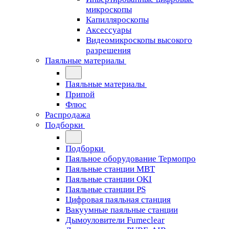
микроскопы
Капилляроскопы
Аксессуары
Видеомикроскопы высокого
разрешения
Паяльные материалы
Паяльные материалы
Припой
Флюс
Распродажа
Подборки
Подборки
Паяльное оборудование Термопро
Паяльные станции MBT
Паяльные станции OKI
Паяльные станции PS
Цифровая паяльная станция
Вакуумные паяльные станции
Дымоуловители Fumeclear