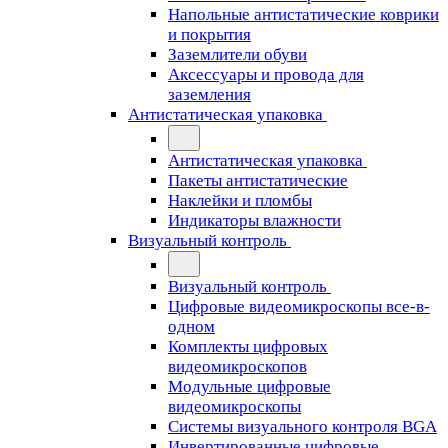
Напольные антистатические коврики
и покрытия
Заземлители обуви
Аксессуары и провода для
заземления
Антистатическая упаковка
Антистатическая упаковка
Пакеты антистатические
Наклейки и пломбы
Индикаторы влажности
Визуальный контроль
Визуальный контроль
Цифровые видеомикроскопы все-в-
одном
Комплекты цифровых
видеомикроскопов
Модульные цифровые
видеомикроскопы
Cистемы визуального контроля BGA
Инвертированные цифровые