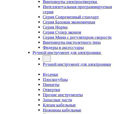
Винтоверты электроотвертки
Интеллектуальная программируемая
серия
Серия Современный стандарт
Серия Базовая экономичная
Серия Норма
Серия Cупер эконом
Серия Мини с регулятором скорости
Винтоверты пистолетного типа
Фидеры и аксессуары
Ручной инструмент для электроники
Ручной инструмент для электроники
Кусачки
Плоскогубцы
Пинцеты
Отвертки
Прочие инструменты
Запасные части
Клещи кабельные
Ножницы кабельные