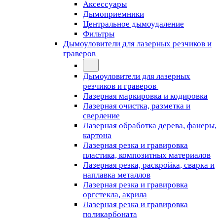
Аксессуары
Дымоприемники
Центральное дымоудаление
Фильтры
Дымоуловители для лазерных резчиков и
граверов
Дымоуловители для лазерных
резчиков и граверов
Лазерная маркировка и кодировка
Лазерная очистка, разметка и
сверление
Лазерная обработка дерева, фанеры,
картона
Лазерная резка и гравировка
пластика, композитных материалов
Лазерная резка, раскройка, сварка и
наплавка металлов
Лазерная резка и гравировка
оргстекла, акрила
Лазерная резка и гравировка
поликарбоната