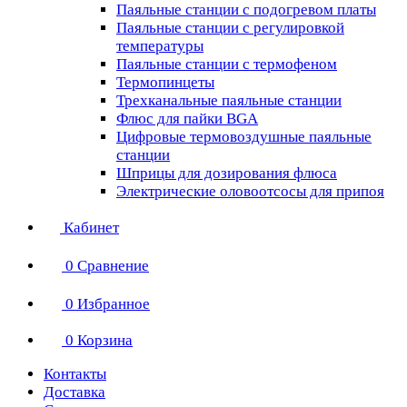
Паяльные станции с подогревом платы
Паяльные станции с регулировкой
температуры
Паяльные станции с термофеном
Термопинцеты
Трехканальные паяльные станции
Флюс для пайки BGA
Цифровые термовоздушные паяльные
станции
Шприцы для дозирования флюса
Электрические оловоотсосы для припоя
Кабинет
0
Сравнение
0
Избранное
0
Корзина
Контакты
Доставка